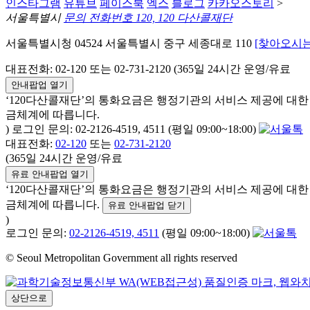
인스타그램
유튜브
페이스북
엑스
블로그
카카오스토리
>
서울특별시
문의 전화번호 120, 120 다산콜재단
서울특별시청 04524 서울특별시 중구 세종대로 110
[찾아오시는
대표전화: 02-120 또는 02-731-2120 (365일 24시간 운영/유료
안내팝업 열기
‘120다산콜재단’의 통화요금은 행정기관의 서비스 제공에 대
금체계에 따릅니다.
) 로그인 문의: 02-2126-4519, 4511 (평일 09:00~18:00)
대표전화:
02-120
또는
02-731-2120
(365일 24시간 운영/유료
유료 안내팝업 열기
‘120다산콜재단’의 통화요금은 행정기관의 서비스 제공에 대
금체계에 따릅니다.
유료 안내팝업 닫기
)
로그인 문의:
02-2126-4519, 4511
(평일 09:00~18:00)
© Seoul Metropolitan Government all rights reserved
상단으로