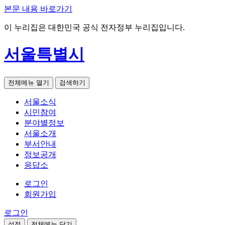
본문 내용 바로가기
이 누리집은 대한민국 공식 전자정부 누리집입니다.
서울특별시
전체메뉴 열기
검색하기
서울소식
시민참여
분야별정보
서울소개
부서안내
정보공개
응답소
로그인
회원가입
로그인
설정
전체메뉴 닫기