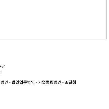
구성
서
적
법인 -
법인업무
법인 -
기업뱅킹
법인 -
조달청