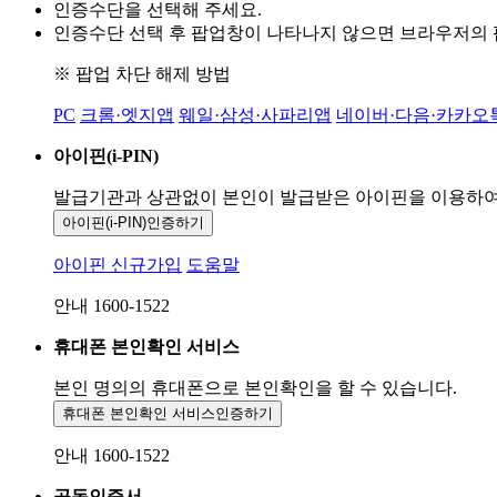
인증수단을 선택해 주세요.
인증수단 선택 후 팝업창이 나타나지 않으면 브라우저의
※ 팝업 차단 해제 방법
PC
크롬·엣지앱
웨일·삼성·사파리앱
네이버·다음·카카오
아이핀(i-PIN)
발급기관과 상관없이 본인이 발급받은
아이핀을 이용하
아이핀(i-PIN)
인증하기
아이핀 신규가입
도움말
안내 1600-1522
휴대폰 본인확인 서비스
본인 명의의 휴대폰으로
본인확인을 할 수 있습니다.
휴대폰 본인확인 서비스
인증하기
안내 1600-1522
공동인증서