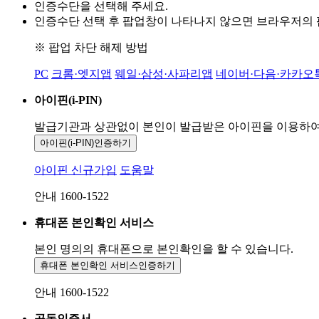
인증수단을 선택해 주세요.
인증수단 선택 후 팝업창이 나타나지 않으면 브라우저의
※ 팝업 차단 해제 방법
PC
크롬·엣지앱
웨일·삼성·사파리앱
네이버·다음·카카오
아이핀(i-PIN)
발급기관과 상관없이 본인이 발급받은
아이핀을 이용하
아이핀(i-PIN)
인증하기
아이핀 신규가입
도움말
안내 1600-1522
휴대폰 본인확인 서비스
본인 명의의 휴대폰으로
본인확인을 할 수 있습니다.
휴대폰 본인확인 서비스
인증하기
안내 1600-1522
공동인증서