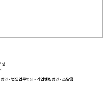
구성
서
적
법인 -
법인업무
법인 -
기업뱅킹
법인 -
조달청