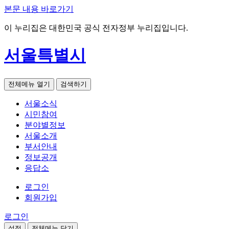
본문 내용 바로가기
이 누리집은 대한민국 공식 전자정부 누리집입니다.
서울특별시
전체메뉴 열기
검색하기
서울소식
시민참여
분야별정보
서울소개
부서안내
정보공개
응답소
로그인
회원가입
로그인
설정
전체메뉴 닫기