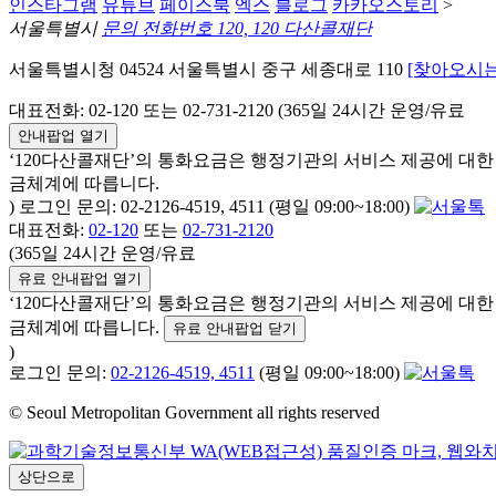
인스타그램
유튜브
페이스북
엑스
블로그
카카오스토리
>
서울특별시
문의 전화번호 120, 120 다산콜재단
서울특별시청 04524 서울특별시 중구 세종대로 110
[찾아오시는
대표전화: 02-120 또는 02-731-2120 (365일 24시간 운영/유료
안내팝업 열기
‘120다산콜재단’의 통화요금은 행정기관의 서비스 제공에 대
금체계에 따릅니다.
) 로그인 문의: 02-2126-4519, 4511 (평일 09:00~18:00)
대표전화:
02-120
또는
02-731-2120
(365일 24시간 운영/유료
유료 안내팝업 열기
‘120다산콜재단’의 통화요금은 행정기관의 서비스 제공에 대
금체계에 따릅니다.
유료 안내팝업 닫기
)
로그인 문의:
02-2126-4519, 4511
(평일 09:00~18:00)
© Seoul Metropolitan Government all rights reserved
상단으로