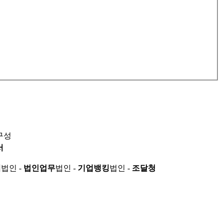
구성
서
적
법인 -
법인업무
법인 -
기업뱅킹
법인 -
조달청