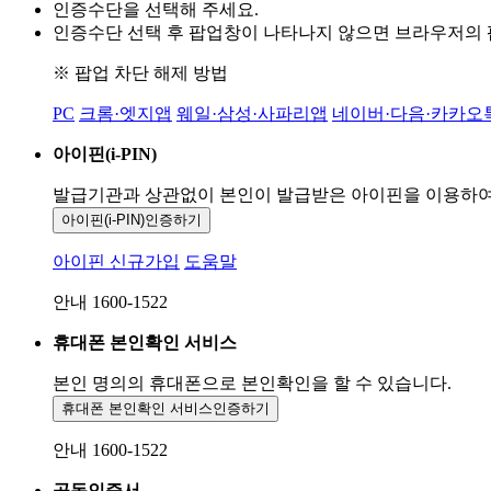
인증수단을 선택해 주세요.
인증수단 선택 후 팝업창이 나타나지 않으면 브라우저의
※ 팝업 차단 해제 방법
PC
크롬·엣지앱
웨일·삼성·사파리앱
네이버·다음·카카오
아이핀(i-PIN)
발급기관과 상관없이 본인이 발급받은
아이핀을 이용하
아이핀(i-PIN)
인증하기
아이핀 신규가입
도움말
안내 1600-1522
휴대폰 본인확인 서비스
본인 명의의 휴대폰으로
본인확인을 할 수 있습니다.
휴대폰 본인확인 서비스
인증하기
안내 1600-1522
공동인증서