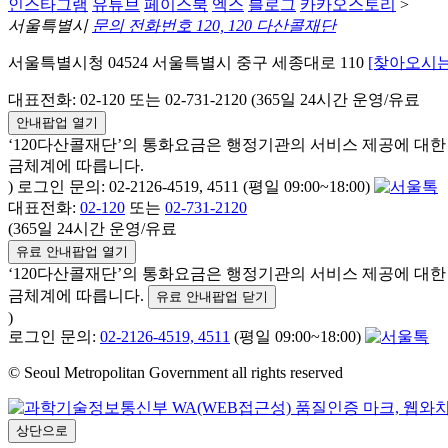
인스타그램
유튜브
페이스북
엑스
블로그
카카오스토리
>
서울특별시
문의 전화번호 120, 120 다산콜재단
서울특별시청 04524 서울특별시 중구 세종대로 110
[찾아오시는
대표전화: 02-120 또는 02-731-2120 (365일 24시간 운영/유료
안내팝업 열기
‘120다산콜재단’의 통화요금은 행정기관의 서비스 제공에 대
금체계에 따릅니다.
) 로그인 문의: 02-2126-4519, 4511 (평일 09:00~18:00)
대표전화:
02-120
또는
02-731-2120
(365일 24시간 운영/유료
유료 안내팝업 열기
‘120다산콜재단’의 통화요금은 행정기관의 서비스 제공에 대
금체계에 따릅니다.
유료 안내팝업 닫기
)
로그인 문의:
02-2126-4519, 4511
(평일 09:00~18:00)
© Seoul Metropolitan Government all rights reserved
상단으로