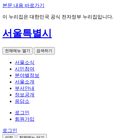
본문 내용 바로가기
이 누리집은 대한민국 공식 전자정부 누리집입니다.
서울특별시
전체메뉴 열기
검색하기
서울소식
시민참여
분야별정보
서울소개
부서안내
정보공개
응답소
로그인
회원가입
로그인
설정
전체메뉴 닫기