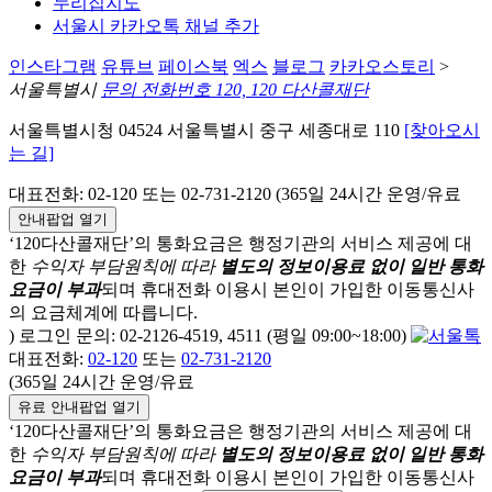
누리집지도
서울시 카카오톡 채널 추가
인스타그램
유튜브
페이스북
엑스
블로그
카카오스토리
>
서울특별시
문의 전화번호 120, 120 다산콜재단
서울특별시청 04524 서울특별시 중구 세종대로 110
[찾아오시
는 길]
대표전화: 02-120 또는 02-731-2120 (365일 24시간 운영/유료
안내팝업 열기
‘120다산콜재단’의 통화요금은 행정기관의 서비스 제공에 대
한
수익자 부담원칙에 따라
별도의 정보이용료 없이 일반 통화
요금이 부과
되며
휴대전화 이용시 본인이 가입한 이동통신사
의 요금체계에 따릅니다.
) 로그인 문의: 02-2126-4519, 4511 (평일 09:00~18:00)
대표전화:
02-120
또는
02-731-2120
(365일 24시간 운영/유료
유료 안내팝업 열기
‘120다산콜재단’의 통화요금은 행정기관의 서비스 제공에 대
한
수익자 부담원칙에 따라
별도의 정보이용료 없이 일반 통화
요금이 부과
되며
휴대전화 이용시 본인이 가입한 이동통신사