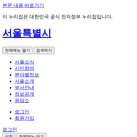
본문 내용 바로가기
이 누리집은 대한민국 공식 전자정부 누리집입니다.
서울특별시
전체메뉴 열기
검색하기
서울소식
시민참여
분야별정보
서울소개
부서안내
정보공개
응답소
로그인
회원가입
로그인
설정
전체메뉴 닫기