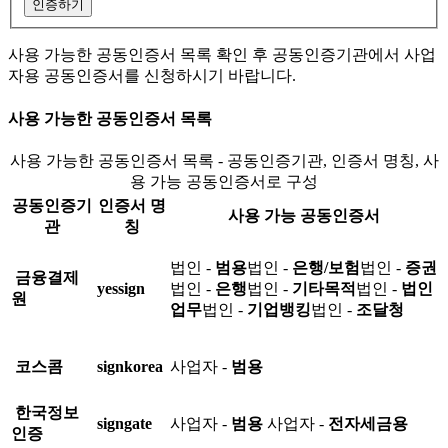
인증하기
사용 가능한 공동인증서 목록 확인 후 공동인증기관에서 사업
자용 공동인증서를 신청하시기 바랍니다.
사용 가능한 공동인증서 목록
사용 가능한 공동인증서 목록 - 공동인증기관, 인증서 명칭, 사
용 가능 공동인증서로 구성
공동인증기
인증서 명
사용 가능 공동인증서
관
칭
법인 -
범용
법인 -
은행/보험
법인 -
증권
금융결제
yessign
법인 -
은행
법인 -
기타목적
법인 -
법인
원
업무
법인 -
기업뱅킹
법인 -
조달청
코스콤
signkorea
사업자 -
범용
한국정보
signgate
사업자 -
범용
사업자 -
전자세금용
인증