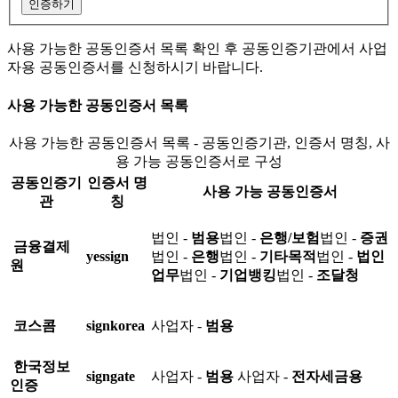
인증하기
사용 가능한 공동인증서 목록 확인 후 공동인증기관에서 사업
자용 공동인증서를 신청하시기 바랍니다.
사용 가능한 공동인증서 목록
사용 가능한 공동인증서 목록 - 공동인증기관, 인증서 명칭, 사
용 가능 공동인증서로 구성
공동인증기
인증서 명
사용 가능 공동인증서
관
칭
법인 -
범용
법인 -
은행/보험
법인 -
증권
금융결제
yessign
법인 -
은행
법인 -
기타목적
법인 -
법인
원
업무
법인 -
기업뱅킹
법인 -
조달청
코스콤
signkorea
사업자 -
범용
한국정보
signgate
사업자 -
범용
사업자 -
전자세금용
인증