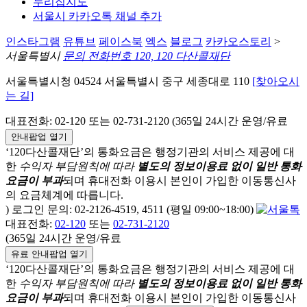
누리집지도
서울시 카카오톡 채널 추가
인스타그램
유튜브
페이스북
엑스
블로그
카카오스토리
>
서울특별시
문의 전화번호 120, 120 다산콜재단
서울특별시청 04524 서울특별시 중구 세종대로 110
[찾아오시
는 길]
대표전화: 02-120 또는 02-731-2120 (365일 24시간 운영/유료
안내팝업 열기
‘120다산콜재단’의 통화요금은 행정기관의 서비스 제공에 대
한
수익자 부담원칙에 따라
별도의 정보이용료 없이 일반 통화
요금이 부과
되며
휴대전화 이용시 본인이 가입한 이동통신사
의 요금체계에 따릅니다.
) 로그인 문의: 02-2126-4519, 4511 (평일 09:00~18:00)
대표전화:
02-120
또는
02-731-2120
(365일 24시간 운영/유료
유료 안내팝업 열기
‘120다산콜재단’의 통화요금은 행정기관의 서비스 제공에 대
한
수익자 부담원칙에 따라
별도의 정보이용료 없이 일반 통화
요금이 부과
되며
휴대전화 이용시 본인이 가입한 이동통신사