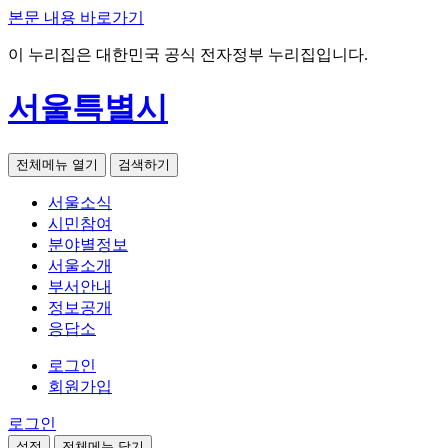
본문 내용 바로가기
이 누리집은 대한민국 공식 전자정부 누리집입니다.
서울특별시
전체메뉴 열기
검색하기
서울소식
시민참여
분야별정보
서울소개
부서안내
정보공개
응답소
로그인
회원가입
로그인
설정
전체메뉴 닫기