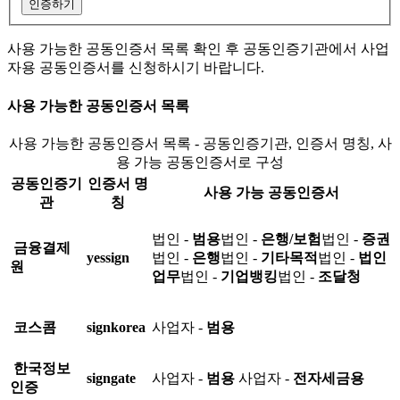
인증하기
사용 가능한 공동인증서 목록 확인 후 공동인증기관에서 사업
자용 공동인증서를 신청하시기 바랍니다.
사용 가능한 공동인증서 목록
사용 가능한 공동인증서 목록 - 공동인증기관, 인증서 명칭, 사
용 가능 공동인증서로 구성
공동인증기
인증서 명
사용 가능 공동인증서
관
칭
법인 -
범용
법인 -
은행/보험
법인 -
증권
금융결제
yessign
법인 -
은행
법인 -
기타목적
법인 -
법인
원
업무
법인 -
기업뱅킹
법인 -
조달청
코스콤
signkorea
사업자 -
범용
한국정보
signgate
사업자 -
범용
사업자 -
전자세금용
인증