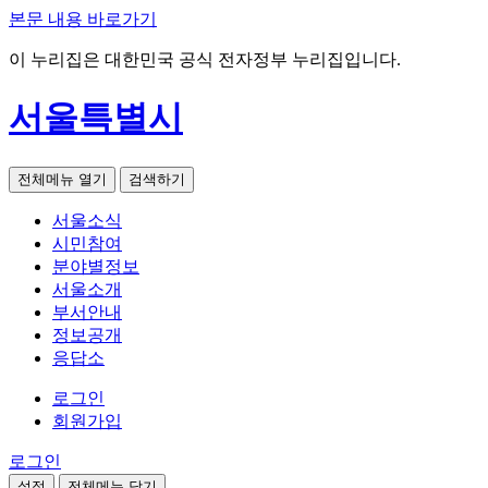
본문 내용 바로가기
이 누리집은 대한민국 공식 전자정부 누리집입니다.
서울특별시
전체메뉴 열기
검색하기
서울소식
시민참여
분야별정보
서울소개
부서안내
정보공개
응답소
로그인
회원가입
로그인
설정
전체메뉴 닫기