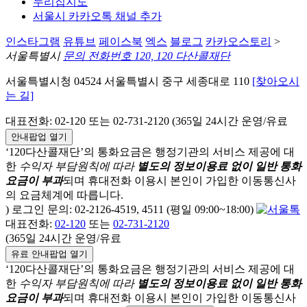
누리집지도
서울시 카카오톡 채널 추가
인스타그램
유튜브
페이스북
엑스
블로그
카카오스토리
>
서울특별시
문의 전화번호 120, 120 다산콜재단
서울특별시청 04524 서울특별시 중구 세종대로 110
[찾아오시
는 길]
대표전화: 02-120 또는 02-731-2120 (365일 24시간 운영/유료
안내팝업 열기
‘120다산콜재단’의 통화요금은 행정기관의 서비스 제공에 대
한
수익자 부담원칙에 따라
별도의 정보이용료 없이 일반 통화
요금이 부과
되며
휴대전화 이용시 본인이 가입한 이동통신사
의 요금체계에 따릅니다.
) 로그인 문의: 02-2126-4519, 4511 (평일 09:00~18:00)
대표전화:
02-120
또는
02-731-2120
(365일 24시간 운영/유료
유료 안내팝업 열기
‘120다산콜재단’의 통화요금은 행정기관의 서비스 제공에 대
한
수익자 부담원칙에 따라
별도의 정보이용료 없이 일반 통화
요금이 부과
되며
휴대전화 이용시 본인이 가입한 이동통신사