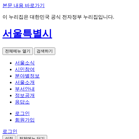
본문 내용 바로가기
이 누리집은 대한민국 공식 전자정부 누리집입니다.
서울특별시
전체메뉴 열기
검색하기
서울소식
시민참여
분야별정보
서울소개
부서안내
정보공개
응답소
로그인
회원가입
로그인
설정
전체메뉴 닫기