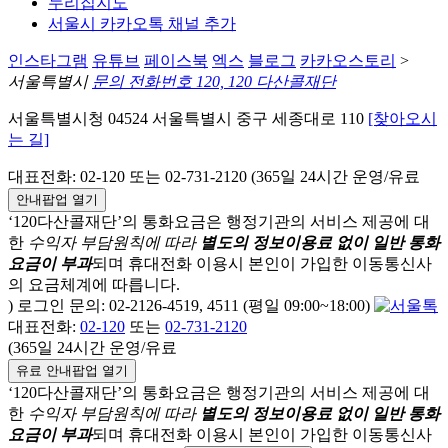
누리집지도
서울시 카카오톡 채널 추가
인스타그램
유튜브
페이스북
엑스
블로그
카카오스토리
>
서울특별시
문의 전화번호 120, 120 다산콜재단
서울특별시청 04524 서울특별시 중구 세종대로 110
[찾아오시
는 길]
대표전화: 02-120 또는 02-731-2120 (365일 24시간 운영/유료
안내팝업 열기
‘120다산콜재단’의 통화요금은 행정기관의 서비스 제공에 대
한
수익자 부담원칙에 따라
별도의 정보이용료 없이 일반 통화
요금이 부과
되며
휴대전화 이용시 본인이 가입한 이동통신사
의 요금체계에 따릅니다.
) 로그인 문의: 02-2126-4519, 4511 (평일 09:00~18:00)
대표전화:
02-120
또는
02-731-2120
(365일 24시간 운영/유료
유료 안내팝업 열기
‘120다산콜재단’의 통화요금은 행정기관의 서비스 제공에 대
한
수익자 부담원칙에 따라
별도의 정보이용료 없이 일반 통화
요금이 부과
되며
휴대전화 이용시 본인이 가입한 이동통신사