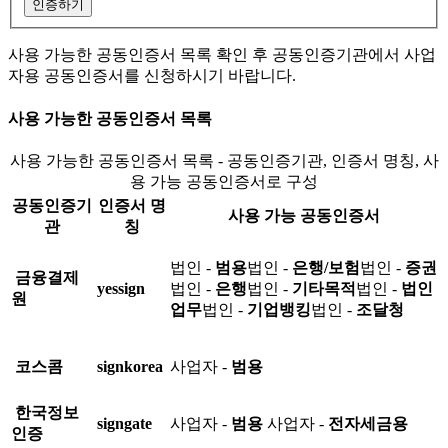
인증하기
사용 가능한 공동인증서 목록 확인 후 공동인증기관에서 사업
자용 공동인증서를 신청하시기 바랍니다.
사용 가능한 공동인증서 목록
사용 가능한 공동인증서 목록 - 공동인증기관, 인증서 명칭, 사
용 가능 공동인증서로 구성
공동인증기
인증서 명
사용 가능 공동인증서
관
칭
법인 -
범용
법인 -
은행/보험
법인 -
증권
금융결제
yessign
법인 -
은행
법인 -
기타목적
법인 -
법인
원
업무
법인 -
기업뱅킹
법인 -
조달청
코스콤
signkorea
사업자 -
범용
한국정보
signgate
사업자 -
범용
사업자 -
전자세금용
인증