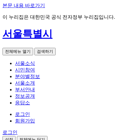
본문 내용 바로가기
이 누리집은 대한민국 공식 전자정부 누리집입니다.
서울특별시
전체메뉴 열기
검색하기
서울소식
시민참여
분야별정보
서울소개
부서안내
정보공개
응답소
로그인
회원가입
로그인
설정
전체메뉴 닫기