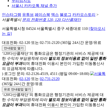
누리집지도
서울시 카카오톡 채널 추가
인스타그램
유튜브
페이스북
엑스
블로그
카카오스토리
>
서울특별시
문의 전화번호 120, 120 다산콜재단
서울특별시청 04524 서울특별시 중구 세종대로 110
[찾아오시
는 길]
대표전화: 02-120 또는 02-731-2120 (365일 24시간 운영/유료
안내팝업 열기
‘120다산콜재단’의 통화요금은 행정기관의 서비스 제공에 대
한
수익자 부담원칙에 따라
별도의 정보이용료 없이 일반 통화
요금이 부과
되며
휴대전화 이용시 본인이 가입한 이동통신사
의 요금체계에 따릅니다.
) 로그인 문의: 02-2126-4519, 4511 (평일 09:00~18:00)
대표전화:
02-120
또는
02-731-2120
(365일 24시간 운영/유료
유료 안내팝업 열기
‘120다산콜재단’의 통화요금은 행정기관의 서비스 제공에 대
한
수익자 부담원칙에 따라
별도의 정보이용료 없이 일반 통화
요금이 부과
되며
휴대전화 이용시 본인이 가입한 이동통신사