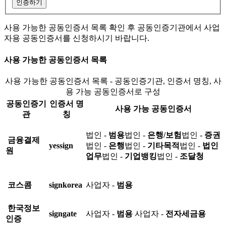
인증하기
사용 가능한 공동인증서 목록 확인 후 공동인증기관에서 사업
자용 공동인증서를 신청하시기 바랍니다.
사용 가능한 공동인증서 목록
사용 가능한 공동인증서 목록 - 공동인증기관, 인증서 명칭, 사
용 가능 공동인증서로 구성
공동인증기
인증서 명
사용 가능 공동인증서
관
칭
법인 -
범용
법인 -
은행/보험
법인 -
증권
금융결제
yessign
법인 -
은행
법인 -
기타목적
법인 -
법인
원
업무
법인 -
기업뱅킹
법인 -
조달청
코스콤
signkorea
사업자 -
범용
한국정보
signgate
사업자 -
범용
사업자 -
전자세금용
인증