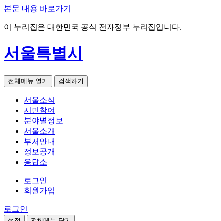
본문 내용 바로가기
이 누리집은 대한민국 공식 전자정부 누리집입니다.
서울특별시
전체메뉴 열기
검색하기
서울소식
시민참여
분야별정보
서울소개
부서안내
정보공개
응답소
로그인
회원가입
로그인
설정
전체메뉴 닫기