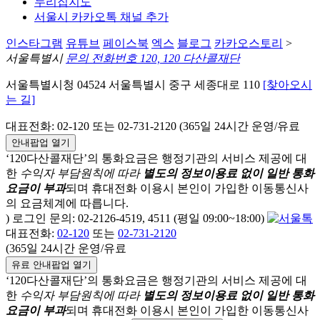
누리집지도
서울시 카카오톡 채널 추가
인스타그램
유튜브
페이스북
엑스
블로그
카카오스토리
>
서울특별시
문의 전화번호 120, 120 다산콜재단
서울특별시청 04524 서울특별시 중구 세종대로 110
[찾아오시
는 길]
대표전화: 02-120 또는 02-731-2120 (365일 24시간 운영/유료
안내팝업 열기
‘120다산콜재단’의 통화요금은 행정기관의 서비스 제공에 대
한
수익자 부담원칙에 따라
별도의 정보이용료 없이 일반 통화
요금이 부과
되며
휴대전화 이용시 본인이 가입한 이동통신사
의 요금체계에 따릅니다.
) 로그인 문의: 02-2126-4519, 4511 (평일 09:00~18:00)
대표전화:
02-120
또는
02-731-2120
(365일 24시간 운영/유료
유료 안내팝업 열기
‘120다산콜재단’의 통화요금은 행정기관의 서비스 제공에 대
한
수익자 부담원칙에 따라
별도의 정보이용료 없이 일반 통화
요금이 부과
되며
휴대전화 이용시 본인이 가입한 이동통신사