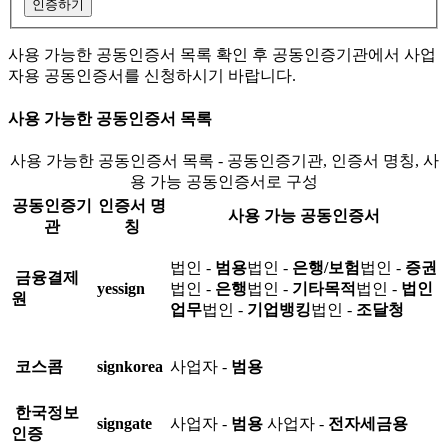
인증하기
사용 가능한 공동인증서 목록 확인 후 공동인증기관에서 사업
자용 공동인증서를 신청하시기 바랍니다.
사용 가능한 공동인증서 목록
사용 가능한 공동인증서 목록 - 공동인증기관, 인증서 명칭, 사
용 가능 공동인증서로 구성
공동인증기
인증서 명
사용 가능 공동인증서
관
칭
법인 -
범용
법인 -
은행/보험
법인 -
증권
금융결제
yessign
법인 -
은행
법인 -
기타목적
법인 -
법인
원
업무
법인 -
기업뱅킹
법인 -
조달청
코스콤
signkorea
사업자 -
범용
한국정보
signgate
사업자 -
범용
사업자 -
전자세금용
인증