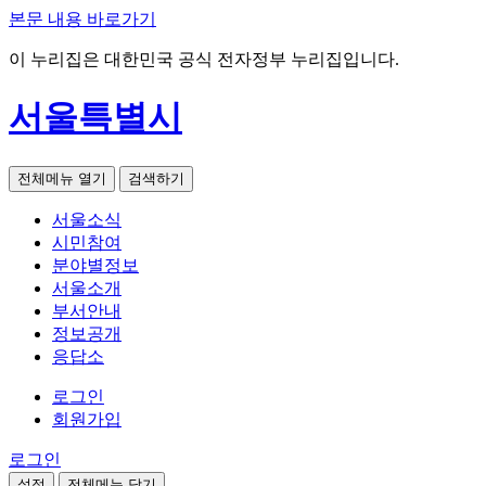
본문 내용 바로가기
이 누리집은 대한민국 공식 전자정부 누리집입니다.
서울특별시
전체메뉴 열기
검색하기
서울소식
시민참여
분야별정보
서울소개
부서안내
정보공개
응답소
로그인
회원가입
로그인
설정
전체메뉴 닫기