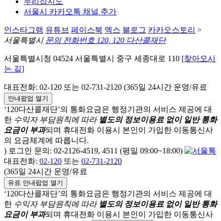
누리집지도
서울시 카카오톡 채널 추가
인스타그램
유튜브
페이스북
엑스
블로그
카카오스토리
>
서울특별시
문의 전화번호 120, 120 다산콜재단
서울특별시청 04524 서울특별시 중구 세종대로 110
[찾아오시
는 길]
대표전화: 02-120 또는 02-731-2120 (365일 24시간 운영/유료
안내팝업 열기
‘120다산콜재단’의 통화요금은 행정기관의 서비스 제공에 대
한
수익자 부담원칙에 따라
별도의 정보이용료 없이 일반 통화
요금이 부과
되며
휴대전화 이용시 본인이 가입한 이동통신사
의 요금체계에 따릅니다.
) 로그인 문의: 02-2126-4519, 4511 (평일 09:00~18:00)
대표전화:
02-120
또는
02-731-2120
(365일 24시간 운영/유료
유료 안내팝업 열기
‘120다산콜재단’의 통화요금은 행정기관의 서비스 제공에 대
한
수익자 부담원칙에 따라
별도의 정보이용료 없이 일반 통화
요금이 부과
되며
휴대전화 이용시 본인이 가입한 이동통신사