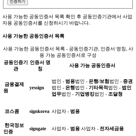
인증하기
사용 가능한 공동인증서 목록 확인 후 공동인증기관에서 사업
자용 공동인증서를 신청하시기 바랍니다.
사용 가능한 공동인증서 목록
사용 가능한 공동인증서 목록 - 공동인증기관, 인증서 명칭, 사
용 가능 공동인증서로 구성
공동인증기
인증서 명
사용 가능 공동인증서
관
칭
법인 -
범용
법인 -
은행/보험
법인 -
증권
금융결제
yessign
법인 -
은행
법인 -
기타목적
법인 -
법인
원
업무
법인 -
기업뱅킹
법인 -
조달청
코스콤
signkorea
사업자 -
범용
한국정보
signgate
사업자 -
범용
사업자 -
전자세금용
인증