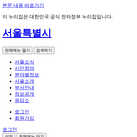
본문 내용 바로가기
이 누리집은 대한민국 공식 전자정부 누리집입니다.
서울특별시
전체메뉴 열기
검색하기
서울소식
시민참여
분야별정보
서울소개
부서안내
정보공개
응답소
로그인
회원가입
로그인
설정
전체메뉴 닫기