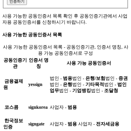
인증하기
사용 가능한 공동인증서 목록 확인 후 공동인증기관에서 사업
자용 공동인증서를 신청하시기 바랍니다.
사용 가능한 공동인증서 목록
사용 가능한 공동인증서 목록 - 공동인증기관, 인증서 명칭, 사
용 가능 공동인증서로 구성
공동인증기
인증서 명
사용 가능 공동인증서
관
칭
법인 -
범용
법인 -
은행/보험
법인 -
증권
금융결제
yessign
법인 -
은행
법인 -
기타목적
법인 -
법인
원
업무
법인 -
기업뱅킹
법인 -
조달청
코스콤
signkorea
사업자 -
범용
한국정보
signgate
사업자 -
범용
사업자 -
전자세금용
인증