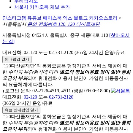
누리집지도
서울시 카카오톡 채널 추가
인스타그램
유튜브
페이스북
엑스
블로그
카카오스토리
>
서울특별시
문의 전화번호 120, 120 다산콜재단
서울특별시청 04524 서울특별시 중구 세종대로 110
[찾아오시
는 길]
대표전화: 02-120 또는 02-731-2120 (365일 24시간 운영/유료
안내팝업 열기
‘120다산콜재단’의 통화요금은 행정기관의 서비스 제공에 대
한
수익자 부담원칙에 따라
별도의 정보이용료 없이 일반 통화
요금이 부과
되며
휴대전화 이용시 본인이 가입한 이동통신사
의 요금체계에 따릅니다.
) 로그인 문의: 02-2126-4519, 4511 (평일 09:00~18:00)
대표전화:
02-120
또는
02-731-2120
(365일 24시간 운영/유료
유료 안내팝업 열기
‘120다산콜재단’의 통화요금은 행정기관의 서비스 제공에 대
한
수익자 부담원칙에 따라
별도의 정보이용료 없이 일반 통화
요금이 부과
되며
휴대전화 이용시 본인이 가입한 이동통신사