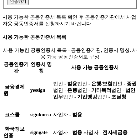
인증하기
사용 가능한 공동인증서 목록 확인 후 공동인증기관에서 사업
자용 공동인증서를 신청하시기 바랍니다.
사용 가능한 공동인증서 목록
사용 가능한 공동인증서 목록 - 공동인증기관, 인증서 명칭, 사
용 가능 공동인증서로 구성
공동인증기
인증서 명
사용 가능 공동인증서
관
칭
법인 -
범용
법인 -
은행/보험
법인 -
증권
금융결제
yessign
법인 -
은행
법인 -
기타목적
법인 -
법인
원
업무
법인 -
기업뱅킹
법인 -
조달청
코스콤
signkorea
사업자 -
범용
한국정보
signgate
사업자 -
범용
사업자 -
전자세금용
인증