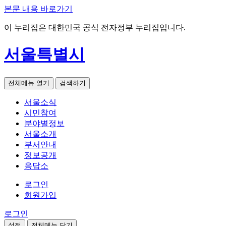
본문 내용 바로가기
이 누리집은 대한민국 공식 전자정부 누리집입니다.
서울특별시
전체메뉴 열기
검색하기
서울소식
시민참여
분야별정보
서울소개
부서안내
정보공개
응답소
로그인
회원가입
로그인
설정
전체메뉴 닫기