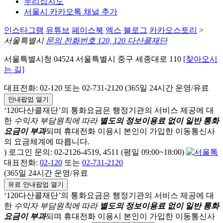
누리집지도
서울시 카카오톡 채널 추가
인스타그램
유튜브
페이스북
엑스
블로그
카카오스토리
>
서울특별시
문의 전화번호 120, 120 다산콜재단
서울특별시청 04524 서울특별시 중구 세종대로 110
[찾아오시
는 길]
대표전화: 02-120 또는 02-731-2120 (365일 24시간 운영/유료
안내팝업 열기
‘120다산콜재단’의 통화요금은 행정기관의 서비스 제공에 대
한
수익자 부담원칙에 따라
별도의 정보이용료 없이 일반 통화
요금이 부과
되며
휴대전화 이용시 본인이 가입한 이동통신사
의 요금체계에 따릅니다.
) 로그인 문의: 02-2126-4519, 4511 (평일 09:00~18:00)
대표전화:
02-120
또는
02-731-2120
(365일 24시간 운영/유료
유료 안내팝업 열기
‘120다산콜재단’의 통화요금은 행정기관의 서비스 제공에 대
한
수익자 부담원칙에 따라
별도의 정보이용료 없이 일반 통화
요금이 부과
되며
휴대전화 이용시 본인이 가입한 이동통신사