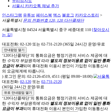
누리집지도
서울시 카카오톡 채널 추가
인스타그램
유튜브
페이스북
엑스
블로그
카카오스토리
>
서울특별시
문의 전화번호 120, 120 다산콜재단
서울특별시청 04524 서울특별시 중구 세종대로 110
[찾아오시
는 길]
대표전화: 02-120 또는 02-731-2120 (365일 24시간 운영/유료
안내팝업 열기
‘120다산콜재단’의 통화요금은 행정기관의 서비스 제공에 대
한
수익자 부담원칙에 따라
별도의 정보이용료 없이 일반 통화
요금이 부과
되며
휴대전화 이용시 본인이 가입한 이동통신사
의 요금체계에 따릅니다.
) 로그인 문의: 02-2126-4519, 4511 (평일 09:00~18:00)
대표전화:
02-120
또는
02-731-2120
(365일 24시간 운영/유료
유료 안내팝업 열기
‘120다산콜재단’의 통화요금은 행정기관의 서비스 제공에 대
한
수익자 부담원칙에 따라
별도의 정보이용료 없이 일반 통화
요금이 부과
되며
휴대전화 이용시 본인이 가입한 이동통신사