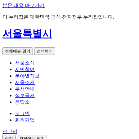
본문 내용 바로가기
이 누리집은 대한민국 공식 전자정부 누리집입니다.
서울특별시
전체메뉴 열기
검색하기
서울소식
시민참여
분야별정보
서울소개
부서안내
정보공개
응답소
로그인
회원가입
로그인
설정
전체메뉴 닫기