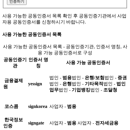
인증하기
사용 가능한 공동인증서 목록 확인 후 공동인증기관에서 사업
자용 공동인증서를 신청하시기 바랍니다.
사용 가능한 공동인증서 목록
사용 가능한 공동인증서 목록 - 공동인증기관, 인증서 명칭, 사
용 가능 공동인증서로 구성
공동인증기
인증서 명
사용 가능 공동인증서
관
칭
법인 -
범용
법인 -
은행/보험
법인 -
증권
금융결제
yessign
법인 -
은행
법인 -
기타목적
법인 -
법인
원
업무
법인 -
기업뱅킹
법인 -
조달청
코스콤
signkorea
사업자 -
범용
한국정보
signgate
사업자 -
범용
사업자 -
전자세금용
인증