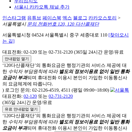
누리집지도
서울시 카카오톡 채널 추가
인스타그램
유튜브
페이스북
엑스
블로그
카카오스토리
>
서울특별시
문의 전화번호 120, 120 다산콜재단
서울특별시청 04524 서울특별시 중구 세종대로 110
[찾아오시
는 길]
대표전화: 02-120 또는 02-731-2120 (365일 24시간 운영/유료
안내팝업 열기
‘120다산콜재단’의 통화요금은 행정기관의 서비스 제공에 대
한
수익자 부담원칙에 따라
별도의 정보이용료 없이 일반 통화
요금이 부과
되며
휴대전화 이용시 본인이 가입한 이동통신사
의 요금체계에 따릅니다.
) 로그인 문의: 02-2126-4519, 4511 (평일 09:00~18:00)
대표전화:
02-120
또는
02-731-2120
(365일 24시간 운영/유료
유료 안내팝업 열기
‘120다산콜재단’의 통화요금은 행정기관의 서비스 제공에 대
한
수익자 부담원칙에 따라
별도의 정보이용료 없이 일반 통화
요금이 부과
되며
휴대전화 이용시 본인이 가입한 이동통신사