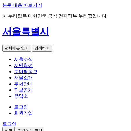
본문 내용 바로가기
이 누리집은 대한민국 공식 전자정부 누리집입니다.
서울특별시
전체메뉴 열기
검색하기
서울소식
시민참여
분야별정보
서울소개
부서안내
정보공개
응답소
로그인
회원가입
로그인
설정
전체메뉴 닫기