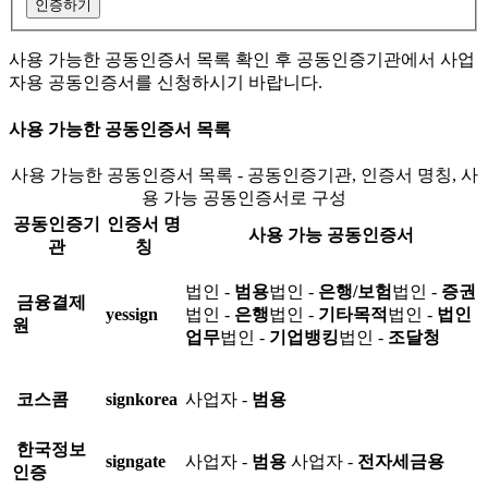
인증하기
사용 가능한 공동인증서 목록 확인 후 공동인증기관에서 사업
자용 공동인증서를 신청하시기 바랍니다.
사용 가능한 공동인증서 목록
사용 가능한 공동인증서 목록 - 공동인증기관, 인증서 명칭, 사
용 가능 공동인증서로 구성
공동인증기
인증서 명
사용 가능 공동인증서
관
칭
법인 -
범용
법인 -
은행/보험
법인 -
증권
금융결제
yessign
법인 -
은행
법인 -
기타목적
법인 -
법인
원
업무
법인 -
기업뱅킹
법인 -
조달청
코스콤
signkorea
사업자 -
범용
한국정보
signgate
사업자 -
범용
사업자 -
전자세금용
인증