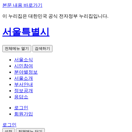
본문 내용 바로가기
이 누리집은 대한민국 공식 전자정부 누리집입니다.
서울특별시
전체메뉴 열기
검색하기
서울소식
시민참여
분야별정보
서울소개
부서안내
정보공개
응답소
로그인
회원가입
로그인
설정
전체메뉴 닫기