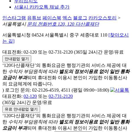
누리집지도
서울시 카카오톡 채널 추가
인스타그램
유튜브
페이스북
엑스
블로그
카카오스토리
>
서울특별시
문의 전화번호 120, 120 다산콜재단
서울특별시청 04524 서울특별시 중구 세종대로 110
[찾아오시
는 길]
대표전화: 02-120 또는 02-731-2120 (365일 24시간 운영/유료
안내팝업 열기
‘120다산콜재단’의 통화요금은 행정기관의 서비스 제공에 대
한
수익자 부담원칙에 따라
별도의 정보이용료 없이 일반 통화
요금이 부과
되며
휴대전화 이용시 본인이 가입한 이동통신사
의 요금체계에 따릅니다.
) 로그인 문의: 02-2126-4519, 4511 (평일 09:00~18:00)
대표전화:
02-120
또는
02-731-2120
(365일 24시간 운영/유료
유료 안내팝업 열기
‘120다산콜재단’의 통화요금은 행정기관의 서비스 제공에 대
한
수익자 부담원칙에 따라
별도의 정보이용료 없이 일반 통화
요금이 부과
되며
휴대전화 이용시 본인이 가입한 이동통신사