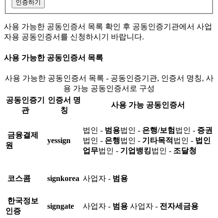
인증하기
사용 가능한 공동인증서 목록 확인 후 공동인증기관에서 사업
자용 공동인증서를 신청하시기 바랍니다.
사용 가능한 공동인증서 목록
사용 가능한 공동인증서 목록 - 공동인증기관, 인증서 명칭, 사
용 가능 공동인증서로 구성
공동인증기
인증서 명
사용 가능 공동인증서
관
칭
법인 -
범용
법인 -
은행/보험
법인 -
증권
금융결제
yessign
법인 -
은행
법인 -
기타목적
법인 -
법인
원
업무
법인 -
기업뱅킹
법인 -
조달청
코스콤
signkorea
사업자 -
범용
한국정보
signgate
사업자 -
범용
사업자 -
전자세금용
인증