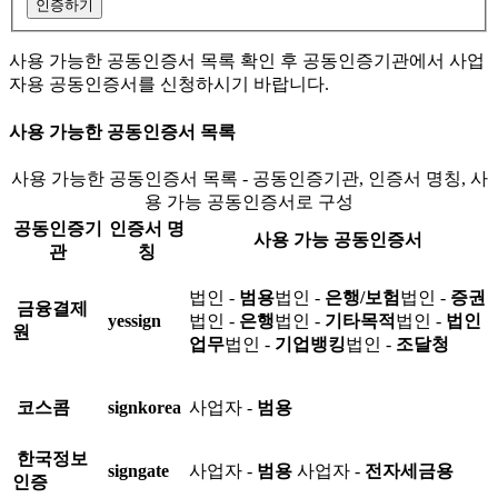
인증하기
사용 가능한 공동인증서 목록 확인 후 공동인증기관에서 사업
자용 공동인증서를 신청하시기 바랍니다.
사용 가능한 공동인증서 목록
사용 가능한 공동인증서 목록 - 공동인증기관, 인증서 명칭, 사
용 가능 공동인증서로 구성
공동인증기
인증서 명
사용 가능 공동인증서
관
칭
법인 -
범용
법인 -
은행/보험
법인 -
증권
금융결제
yessign
법인 -
은행
법인 -
기타목적
법인 -
법인
원
업무
법인 -
기업뱅킹
법인 -
조달청
코스콤
signkorea
사업자 -
범용
한국정보
signgate
사업자 -
범용
사업자 -
전자세금용
인증