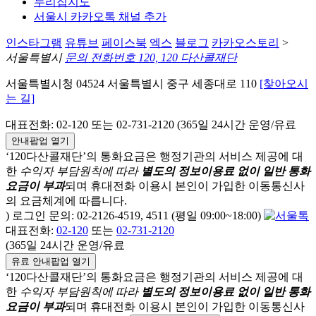
누리집지도
서울시 카카오톡 채널 추가
인스타그램
유튜브
페이스북
엑스
블로그
카카오스토리
>
서울특별시
문의 전화번호 120, 120 다산콜재단
서울특별시청 04524 서울특별시 중구 세종대로 110
[찾아오시
는 길]
대표전화: 02-120 또는 02-731-2120 (365일 24시간 운영/유료
안내팝업 열기
‘120다산콜재단’의 통화요금은 행정기관의 서비스 제공에 대
한
수익자 부담원칙에 따라
별도의 정보이용료 없이 일반 통화
요금이 부과
되며
휴대전화 이용시 본인이 가입한 이동통신사
의 요금체계에 따릅니다.
) 로그인 문의: 02-2126-4519, 4511 (평일 09:00~18:00)
대표전화:
02-120
또는
02-731-2120
(365일 24시간 운영/유료
유료 안내팝업 열기
‘120다산콜재단’의 통화요금은 행정기관의 서비스 제공에 대
한
수익자 부담원칙에 따라
별도의 정보이용료 없이 일반 통화
요금이 부과
되며
휴대전화 이용시 본인이 가입한 이동통신사