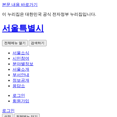
본문 내용 바로가기
이 누리집은 대한민국 공식 전자정부 누리집입니다.
서울특별시
전체메뉴 열기
검색하기
서울소식
시민참여
분야별정보
서울소개
부서안내
정보공개
응답소
로그인
회원가입
로그인
설정
전체메뉴 닫기