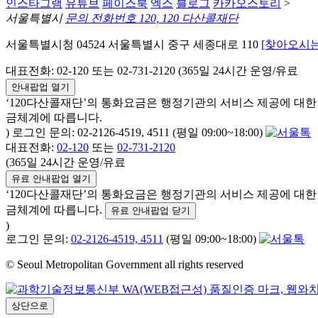
인스타그램
유튜브
페이스북
엑스
블로그
카카오스토리
>
서울특별시
문의 전화번호 120, 120 다산콜재단
서울특별시청 04524 서울특별시 중구 세종대로 110
[찾아오시는
대표전화: 02-120 또는 02-731-2120 (365일 24시간 운영/유료
안내팝업 열기
‘120다산콜재단’의 통화요금은 행정기관의 서비스 제공에 대
금체계에 따릅니다.
) 로그인 문의: 02-2126-4519, 4511 (평일 09:00~18:00)
대표전화:
02-120
또는
02-731-2120
(365일 24시간 운영/유료
유료 안내팝업 열기
‘120다산콜재단’의 통화요금은 행정기관의 서비스 제공에 대
금체계에 따릅니다.
유료 안내팝업 닫기
)
로그인 문의:
02-2126-4519, 4511
(평일 09:00~18:00)
© Seoul Metropolitan Government all rights reserved
상단으로