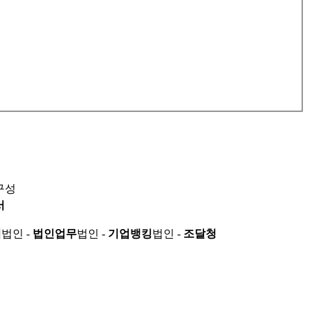
구성
서
적
법인 -
법인업무
법인 -
기업뱅킹
법인 -
조달청