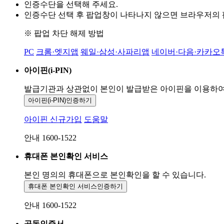
인증수단을 선택해 주세요.
인증수단 선택 후 팝업창이 나타나지 않으면 브라우저의
※ 팝업 차단 해제 방법
PC
크롬·엣지앱
웨일·삼성·사파리앱
네이버·다음·카카오
아이핀(i-PIN)
발급기관과 상관없이 본인이 발급받은
아이핀을 이용하
아이핀(i-PIN)
인증하기
아이핀 신규가입
도움말
안내 1600-1522
휴대폰 본인확인 서비스
본인 명의의 휴대폰으로
본인확인을 할 수 있습니다.
휴대폰 본인확인 서비스
인증하기
안내 1600-1522
공동인증서