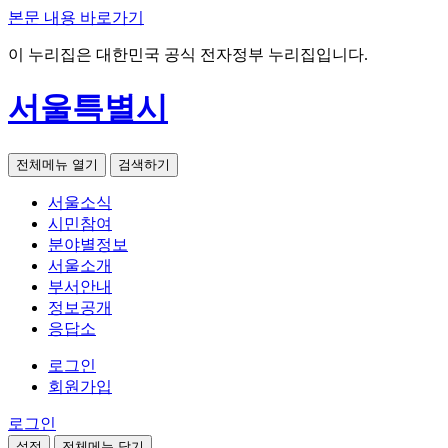
본문 내용 바로가기
이 누리집은 대한민국 공식 전자정부 누리집입니다.
서울특별시
전체메뉴 열기
검색하기
서울소식
시민참여
분야별정보
서울소개
부서안내
정보공개
응답소
로그인
회원가입
로그인
설정
전체메뉴 닫기