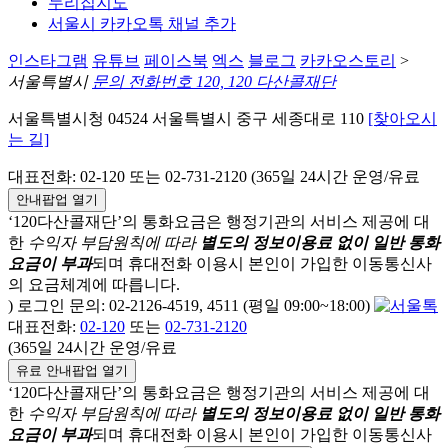
누리집지도
서울시 카카오톡 채널 추가
인스타그램
유튜브
페이스북
엑스
블로그
카카오스토리
>
서울특별시
문의 전화번호 120, 120 다산콜재단
서울특별시청 04524 서울특별시 중구 세종대로 110
[찾아오시
는 길]
대표전화: 02-120 또는 02-731-2120 (365일 24시간 운영/유료
안내팝업 열기
‘120다산콜재단’의 통화요금은 행정기관의 서비스 제공에 대
한
수익자 부담원칙에 따라
별도의 정보이용료 없이 일반 통화
요금이 부과
되며
휴대전화 이용시 본인이 가입한 이동통신사
의 요금체계에 따릅니다.
) 로그인 문의: 02-2126-4519, 4511 (평일 09:00~18:00)
대표전화:
02-120
또는
02-731-2120
(365일 24시간 운영/유료
유료 안내팝업 열기
‘120다산콜재단’의 통화요금은 행정기관의 서비스 제공에 대
한
수익자 부담원칙에 따라
별도의 정보이용료 없이 일반 통화
요금이 부과
되며
휴대전화 이용시 본인이 가입한 이동통신사