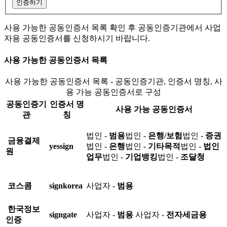
인증하기
사용 가능한 공동인증서 목록 확인 후 공동인증기관에서 사업
자용 공동인증서를 신청하시기 바랍니다.
사용 가능한 공동인증서 목록
사용 가능한 공동인증서 목록 - 공동인증기관, 인증서 명칭, 사
용 가능 공동인증서로 구성
공동인증기
인증서 명
사용 가능 공동인증서
관
칭
법인 -
범용
법인 -
은행/보험
법인 -
증권
금융결제
yessign
법인 -
은행
법인 -
기타목적
법인 -
법인
원
업무
법인 -
기업뱅킹
법인 -
조달청
코스콤
signkorea
사업자 -
범용
한국정보
signgate
사업자 -
범용
사업자 -
전자세금용
인증