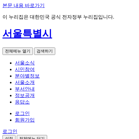
본문 내용 바로가기
이 누리집은 대한민국 공식 전자정부 누리집입니다.
서울특별시
전체메뉴 열기
검색하기
서울소식
시민참여
분야별정보
서울소개
부서안내
정보공개
응답소
로그인
회원가입
로그인
설정
전체메뉴 닫기