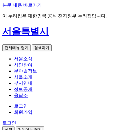
본문 내용 바로가기
이 누리집은 대한민국 공식 전자정부 누리집입니다.
서울특별시
전체메뉴 열기
검색하기
서울소식
시민참여
분야별정보
서울소개
부서안내
정보공개
응답소
로그인
회원가입
로그인
설정
전체메뉴 닫기