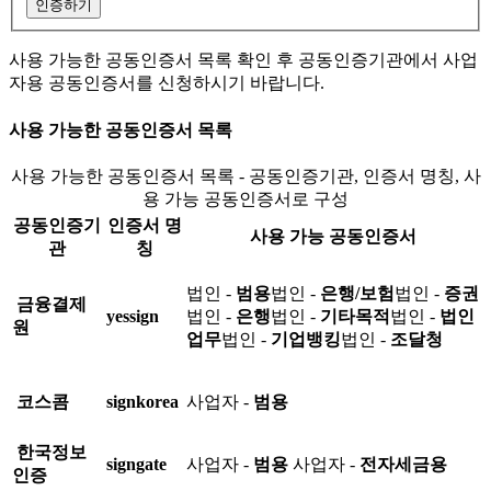
인증하기
사용 가능한 공동인증서 목록 확인 후 공동인증기관에서 사업
자용 공동인증서를 신청하시기 바랍니다.
사용 가능한 공동인증서 목록
사용 가능한 공동인증서 목록 - 공동인증기관, 인증서 명칭, 사
용 가능 공동인증서로 구성
공동인증기
인증서 명
사용 가능 공동인증서
관
칭
법인 -
범용
법인 -
은행/보험
법인 -
증권
금융결제
yessign
법인 -
은행
법인 -
기타목적
법인 -
법인
원
업무
법인 -
기업뱅킹
법인 -
조달청
코스콤
signkorea
사업자 -
범용
한국정보
signgate
사업자 -
범용
사업자 -
전자세금용
인증