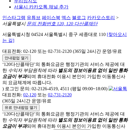
누리집지도
서울시 카카오톡 채널 추가
인스타그램
유튜브
페이스북
엑스
블로그
카카오스토리
>
서울특별시
문의 전화번호 120, 120 다산콜재단
서울특별시청 04524 서울특별시 중구 세종대로 110
[찾아오시
는 길]
대표전화: 02-120 또는 02-731-2120 (365일 24시간 운영/유료
안내팝업 열기
‘120다산콜재단’의 통화요금은 행정기관의 서비스 제공에 대
한
수익자 부담원칙에 따라
별도의 정보이용료 없이 일반 통화
요금이 부과
되며
휴대전화 이용시 본인이 가입한 이동통신사
의 요금체계에 따릅니다.
) 로그인 문의: 02-2126-4519, 4511 (평일 09:00~18:00)
대표전화:
02-120
또는
02-731-2120
(365일 24시간 운영/유료
유료 안내팝업 열기
‘120다산콜재단’의 통화요금은 행정기관의 서비스 제공에 대
한
수익자 부담원칙에 따라
별도의 정보이용료 없이 일반 통화
요금이 부과
되며
휴대전화 이용시 본인이 가입한 이동통신사