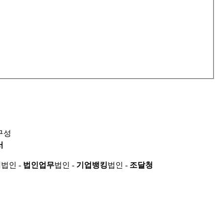
구성
서
적
법인 -
법인업무
법인 -
기업뱅킹
법인 -
조달청