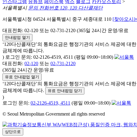
인스타그램
유튜브
페이스북
엑스
블로그
카카오스토리
>
서울특별시
문의 전화번호 120, 120 다산콜재단
서울특별시청 04524 서울특별시 중구 세종대로 110
[찾아오시는
대표전화: 02-120 또는 02-731-2120 (365일 24시간 운영/유료
안내팝업 열기
‘120다산콜재단’의 통화요금은 행정기관의 서비스 제공에 대
금체계에 따릅니다.
) 로그인 문의: 02-2126-4519, 4511 (평일 09:00~18:00)
대표전화:
02-120
또는
02-731-2120
(365일 24시간 운영/유료
유료 안내팝업 열기
‘120다산콜재단’의 통화요금은 행정기관의 서비스 제공에 대
금체계에 따릅니다.
유료 안내팝업 닫기
)
로그인 문의:
02-2126-4519, 4511
(평일 09:00~18:00)
© Seoul Metropolitan Government all rights reserved
상단으로