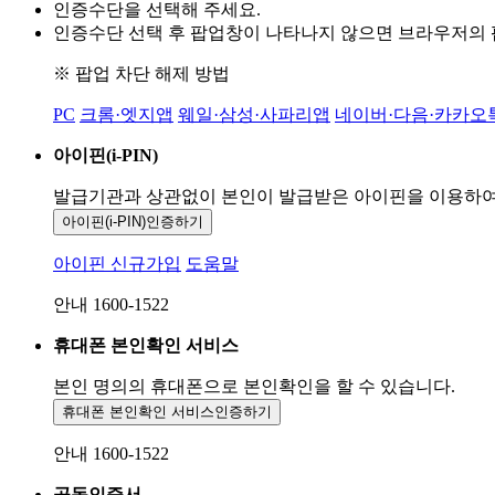
인증수단을 선택해 주세요.
인증수단 선택 후 팝업창이 나타나지 않으면 브라우저의
※ 팝업 차단 해제 방법
PC
크롬·엣지앱
웨일·삼성·사파리앱
네이버·다음·카카오
아이핀(i-PIN)
발급기관과 상관없이 본인이 발급받은
아이핀을 이용하
아이핀(i-PIN)
인증하기
아이핀 신규가입
도움말
안내 1600-1522
휴대폰 본인확인 서비스
본인 명의의 휴대폰으로
본인확인을 할 수 있습니다.
휴대폰 본인확인 서비스
인증하기
안내 1600-1522
공동인증서