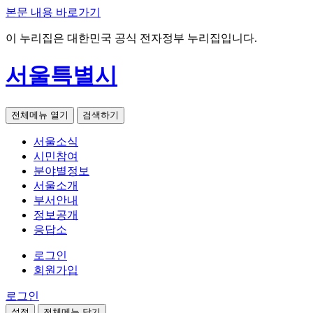
본문 내용 바로가기
이 누리집은 대한민국 공식 전자정부 누리집입니다.
서울특별시
전체메뉴 열기
검색하기
서울소식
시민참여
분야별정보
서울소개
부서안내
정보공개
응답소
로그인
회원가입
로그인
설정
전체메뉴 닫기