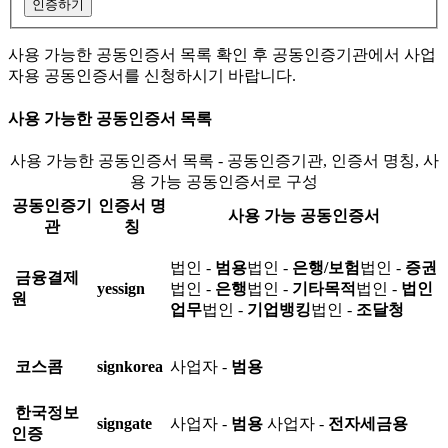
인증하기
사용 가능한 공동인증서 목록 확인 후 공동인증기관에서 사업
자용 공동인증서를 신청하시기 바랍니다.
사용 가능한 공동인증서 목록
사용 가능한 공동인증서 목록 - 공동인증기관, 인증서 명칭, 사
용 가능 공동인증서로 구성
공동인증기
인증서 명
사용 가능 공동인증서
관
칭
법인 -
범용
법인 -
은행/보험
법인 -
증권
금융결제
yessign
법인 -
은행
법인 -
기타목적
법인 -
법인
원
업무
법인 -
기업뱅킹
법인 -
조달청
코스콤
signkorea
사업자 -
범용
한국정보
signgate
사업자 -
범용
사업자 -
전자세금용
인증