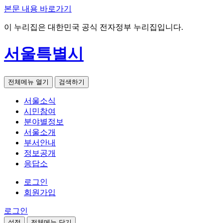
본문 내용 바로가기
이 누리집은 대한민국 공식 전자정부 누리집입니다.
서울특별시
전체메뉴 열기
검색하기
서울소식
시민참여
분야별정보
서울소개
부서안내
정보공개
응답소
로그인
회원가입
로그인
설정
전체메뉴 닫기