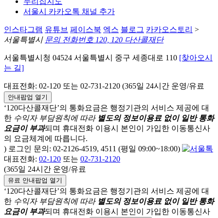
누리집지도
서울시 카카오톡 채널 추가
인스타그램
유튜브
페이스북
엑스
블로그
카카오스토리
>
서울특별시
문의 전화번호 120, 120 다산콜재단
서울특별시청 04524 서울특별시 중구 세종대로 110
[찾아오시
는 길]
대표전화: 02-120 또는 02-731-2120 (365일 24시간 운영/유료
안내팝업 열기
‘120다산콜재단’의 통화요금은 행정기관의 서비스 제공에 대
한
수익자 부담원칙에 따라
별도의 정보이용료 없이 일반 통화
요금이 부과
되며
휴대전화 이용시 본인이 가입한 이동통신사
의 요금체계에 따릅니다.
) 로그인 문의: 02-2126-4519, 4511 (평일 09:00~18:00)
대표전화:
02-120
또는
02-731-2120
(365일 24시간 운영/유료
유료 안내팝업 열기
‘120다산콜재단’의 통화요금은 행정기관의 서비스 제공에 대
한
수익자 부담원칙에 따라
별도의 정보이용료 없이 일반 통화
요금이 부과
되며
휴대전화 이용시 본인이 가입한 이동통신사