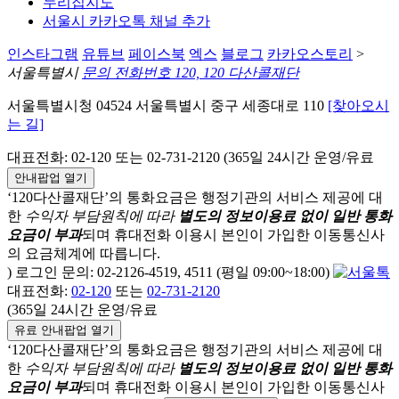
누리집지도
서울시 카카오톡 채널 추가
인스타그램
유튜브
페이스북
엑스
블로그
카카오스토리
>
서울특별시
문의 전화번호 120, 120 다산콜재단
서울특별시청 04524 서울특별시 중구 세종대로 110
[찾아오시
는 길]
대표전화: 02-120 또는 02-731-2120 (365일 24시간 운영/유료
안내팝업 열기
‘120다산콜재단’의 통화요금은 행정기관의 서비스 제공에 대
한
수익자 부담원칙에 따라
별도의 정보이용료 없이 일반 통화
요금이 부과
되며
휴대전화 이용시 본인이 가입한 이동통신사
의 요금체계에 따릅니다.
) 로그인 문의: 02-2126-4519, 4511 (평일 09:00~18:00)
대표전화:
02-120
또는
02-731-2120
(365일 24시간 운영/유료
유료 안내팝업 열기
‘120다산콜재단’의 통화요금은 행정기관의 서비스 제공에 대
한
수익자 부담원칙에 따라
별도의 정보이용료 없이 일반 통화
요금이 부과
되며
휴대전화 이용시 본인이 가입한 이동통신사