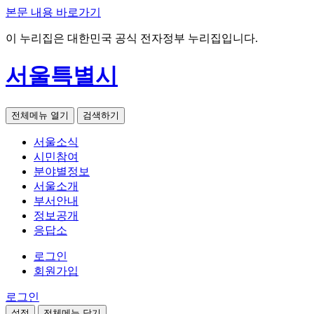
본문 내용 바로가기
이 누리집은 대한민국 공식 전자정부 누리집입니다.
서울특별시
전체메뉴 열기
검색하기
서울소식
시민참여
분야별정보
서울소개
부서안내
정보공개
응답소
로그인
회원가입
로그인
설정
전체메뉴 닫기