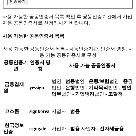
인증하기
사용 가능한 공동인증서 목록 확인 후 공동인증기관에서 사업
자용 공동인증서를 신청하시기 바랍니다.
사용 가능한 공동인증서 목록
사용 가능한 공동인증서 목록 - 공동인증기관, 인증서 명칭, 사
용 가능 공동인증서로 구성
공동인증기
인증서 명
사용 가능 공동인증서
관
칭
법인 -
범용
법인 -
은행/보험
법인 -
증권
금융결제
yessign
법인 -
은행
법인 -
기타목적
법인 -
법인
원
업무
법인 -
기업뱅킹
법인 -
조달청
코스콤
signkorea
사업자 -
범용
한국정보
signgate
사업자 -
범용
사업자 -
전자세금용
인증