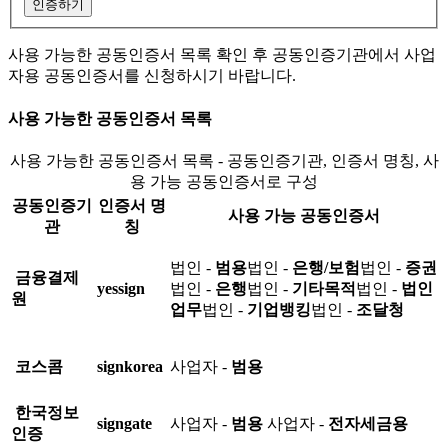
인증하기
사용 가능한 공동인증서 목록 확인 후 공동인증기관에서 사업
자용 공동인증서를 신청하시기 바랍니다.
사용 가능한 공동인증서 목록
사용 가능한 공동인증서 목록 - 공동인증기관, 인증서 명칭, 사
용 가능 공동인증서로 구성
공동인증기
인증서 명
사용 가능 공동인증서
관
칭
법인 -
범용
법인 -
은행/보험
법인 -
증권
금융결제
yessign
법인 -
은행
법인 -
기타목적
법인 -
법인
원
업무
법인 -
기업뱅킹
법인 -
조달청
코스콤
signkorea
사업자 -
범용
한국정보
signgate
사업자 -
범용
사업자 -
전자세금용
인증