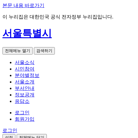
본문 내용 바로가기
이 누리집은 대한민국 공식 전자정부 누리집입니다.
서울특별시
전체메뉴 열기
검색하기
서울소식
시민참여
분야별정보
서울소개
부서안내
정보공개
응답소
로그인
회원가입
로그인
설정
전체메뉴 닫기