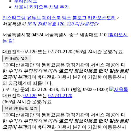
누리집지도
서울시 카카오톡 채널 추가
인스타그램
유튜브
페이스북
엑스
블로그
카카오스토리
>
서울특별시
문의 전화번호 120, 120 다산콜재단
서울특별시청 04524 서울특별시 중구 세종대로 110
[찾아오시
는 길]
대표전화: 02-120 또는 02-731-2120 (365일 24시간 운영/유료
안내팝업 열기
‘120다산콜재단’의 통화요금은 행정기관의 서비스 제공에 대
한
수익자 부담원칙에 따라
별도의 정보이용료 없이 일반 통화
요금이 부과
되며
휴대전화 이용시 본인이 가입한 이동통신사
의 요금체계에 따릅니다.
) 로그인 문의: 02-2126-4519, 4511 (평일 09:00~18:00)
대표전화:
02-120
또는
02-731-2120
(365일 24시간 운영/유료
유료 안내팝업 열기
‘120다산콜재단’의 통화요금은 행정기관의 서비스 제공에 대
한
수익자 부담원칙에 따라
별도의 정보이용료 없이 일반 통화
요금이 부과
되며
휴대전화 이용시 본인이 가입한 이동통신사