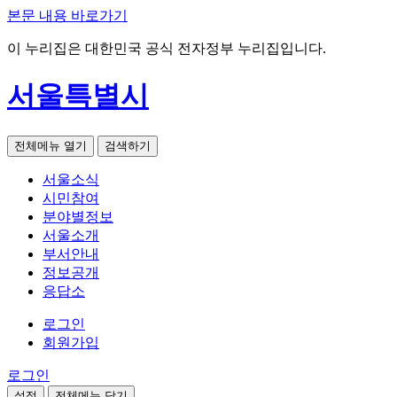
본문 내용 바로가기
이 누리집은 대한민국 공식 전자정부 누리집입니다.
서울특별시
전체메뉴 열기
검색하기
서울소식
시민참여
분야별정보
서울소개
부서안내
정보공개
응답소
로그인
회원가입
로그인
설정
전체메뉴 닫기