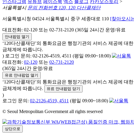
인스타그램
유튜브
페이스북
엑스
블로그
카카오스토리
>
서울특별시
문의 전화번호 120, 120 다산콜재단
서울특별시청 04524 서울특별시 중구 세종대로 110
[찾아오시는
대표전화: 02-120 또는 02-731-2120 (365일 24시간 운영/유료
안내팝업 열기
‘120다산콜재단’의 통화요금은 행정기관의 서비스 제공에 대
금체계에 따릅니다.
) 로그인 문의: 02-2126-4519, 4511 (평일 09:00~18:00)
대표전화:
02-120
또는
02-731-2120
(365일 24시간 운영/유료
유료 안내팝업 열기
‘120다산콜재단’의 통화요금은 행정기관의 서비스 제공에 대
금체계에 따릅니다.
유료 안내팝업 닫기
)
로그인 문의:
02-2126-4519, 4511
(평일 09:00~18:00)
© Seoul Metropolitan Government all rights reserved
상단으로