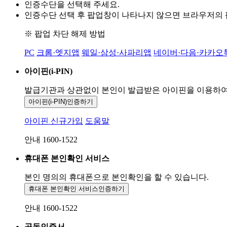
인증수단을 선택해 주세요.
인증수단 선택 후 팝업창이 나타나지 않으면 브라우저의
※ 팝업 차단 해제 방법
PC
크롬·엣지앱
웨일·삼성·사파리앱
네이버·다음·카카오
아이핀(i-PIN)
발급기관과 상관없이 본인이 발급받은
아이핀을 이용하
아이핀(i-PIN)
인증하기
아이핀 신규가입
도움말
안내 1600-1522
휴대폰 본인확인 서비스
본인 명의의 휴대폰으로
본인확인을 할 수 있습니다.
휴대폰 본인확인 서비스
인증하기
안내 1600-1522
공동인증서