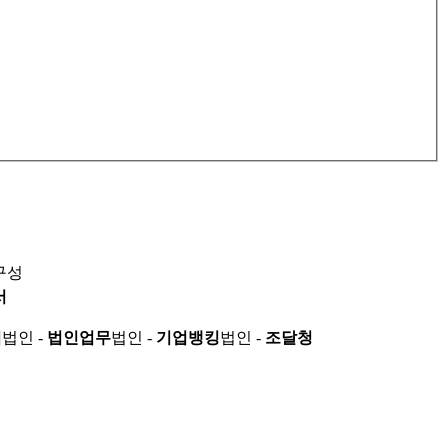
구성
서
적
법인 -
법인업무
법인 -
기업뱅킹
법인 -
조달청