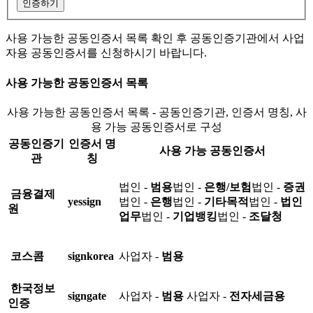
인증하기
사용 가능한 공동인증서 목록 확인 후 공동인증기관에서 사업
자용 공동인증서를 신청하시기 바랍니다.
사용 가능한 공동인증서 목록
사용 가능한 공동인증서 목록 - 공동인증기관, 인증서 명칭, 사
용 가능 공동인증서로 구성
공동인증기
인증서 명
사용 가능 공동인증서
관
칭
법인 -
범용
법인 -
은행/보험
법인 -
증권
금융결제
yessign
법인 -
은행
법인 -
기타목적
법인 -
법인
원
업무
법인 -
기업뱅킹
법인 -
조달청
코스콤
signkorea
사업자 -
범용
한국정보
signgate
사업자 -
범용
사업자 -
전자세금용
인증