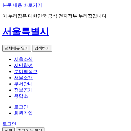
본문 내용 바로가기
이 누리집은 대한민국 공식 전자정부 누리집입니다.
서울특별시
전체메뉴 열기
검색하기
서울소식
시민참여
분야별정보
서울소개
부서안내
정보공개
응답소
로그인
회원가입
로그인
설정
전체메뉴 닫기