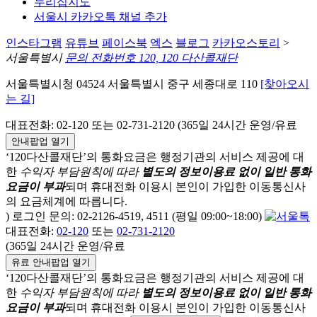
누리집지도
서울시 카카오톡 채널 추가
인스타그램
유튜브
페이스북
엑스
블로그
카카오스토리
>
서울특별시
문의 전화번호 120, 120 다산콜재단
서울특별시청 04524 서울특별시 중구 세종대로 110
[찾아오시
는 길]
대표전화: 02-120 또는 02-731-2120 (365일 24시간 운영/유료
안내팝업 열기
‘120다산콜재단’의 통화요금은 행정기관의 서비스 제공에 대
한
수익자 부담원칙에 따라
별도의 정보이용료 없이 일반 통화
요금이 부과
되며
휴대전화 이용시 본인이 가입한 이동통신사
의 요금체계에 따릅니다.
) 로그인 문의: 02-2126-4519, 4511 (평일 09:00~18:00)
대표전화:
02-120
또는
02-731-2120
(365일 24시간 운영/유료
유료 안내팝업 열기
‘120다산콜재단’의 통화요금은 행정기관의 서비스 제공에 대
한
수익자 부담원칙에 따라
별도의 정보이용료 없이 일반 통화
요금이 부과
되며
휴대전화 이용시 본인이 가입한 이동통신사