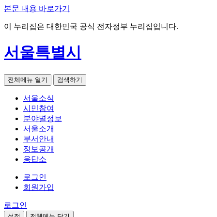
본문 내용 바로가기
이 누리집은 대한민국 공식 전자정부 누리집입니다.
서울특별시
전체메뉴 열기
검색하기
서울소식
시민참여
분야별정보
서울소개
부서안내
정보공개
응답소
로그인
회원가입
로그인
설정
전체메뉴 닫기