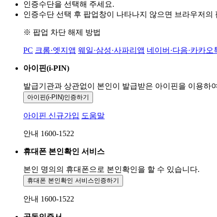
인증수단을 선택해 주세요.
인증수단 선택 후 팝업창이 나타나지 않으면 브라우저의
※ 팝업 차단 해제 방법
PC
크롬·엣지앱
웨일·삼성·사파리앱
네이버·다음·카카오
아이핀(i-PIN)
발급기관과 상관없이 본인이 발급받은
아이핀을 이용하
아이핀(i-PIN)
인증하기
아이핀 신규가입
도움말
안내 1600-1522
휴대폰 본인확인 서비스
본인 명의의 휴대폰으로
본인확인을 할 수 있습니다.
휴대폰 본인확인 서비스
인증하기
안내 1600-1522
공동인증서