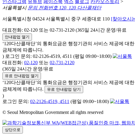
인스타그램
유튜브
페이스북
엑스
블로그
카카오스토리
>
서울특별시
문의 전화번호 120, 120 다산콜재단
서울특별시청 04524 서울특별시 중구 세종대로 110
[찾아오시는
대표전화: 02-120 또는 02-731-2120 (365일 24시간 운영/유료
안내팝업 열기
‘120다산콜재단’의 통화요금은 행정기관의 서비스 제공에 대
금체계에 따릅니다.
) 로그인 문의: 02-2126-4519, 4511 (평일 09:00~18:00)
대표전화:
02-120
또는
02-731-2120
(365일 24시간 운영/유료
유료 안내팝업 열기
‘120다산콜재단’의 통화요금은 행정기관의 서비스 제공에 대
금체계에 따릅니다.
유료 안내팝업 닫기
)
로그인 문의:
02-2126-4519, 4511
(평일 09:00~18:00)
© Seoul Metropolitan Government all rights reserved
상단으로