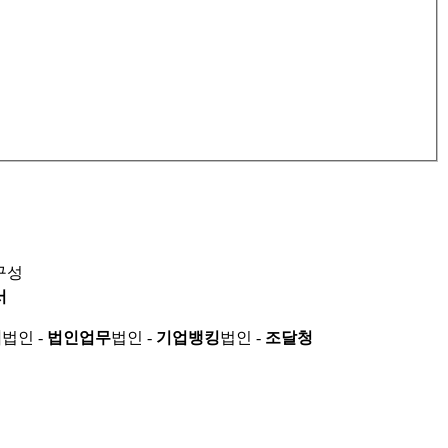
구성
서
적
법인 -
법인업무
법인 -
기업뱅킹
법인 -
조달청