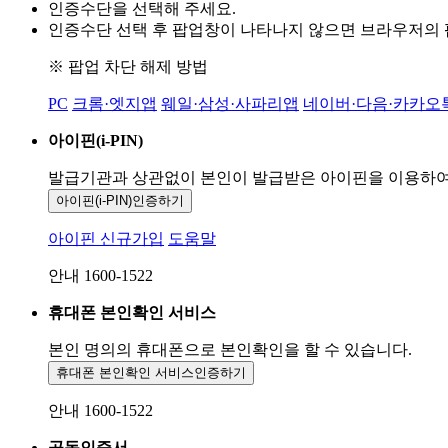
인증수단을 선택해 주세요.
인증수단 선택 후 팝업창이 나타나지 않으면 브라우저의
※ 팝업 차단 해제 방법
PC
크롬·엣지앱
웨일·삼성·사파리앱
네이버·다음·카카오
아이핀(i-PIN)
발급기관과 상관없이 본인이 발급받은
아이핀을 이용하
아이핀(i-PIN)
인증하기
아이핀 신규가입
도움말
안내 1600-1522
휴대폰 본인확인 서비스
본인 명의의 휴대폰으로
본인확인을 할 수 있습니다.
휴대폰 본인확인 서비스
인증하기
안내 1600-1522
공동인증서