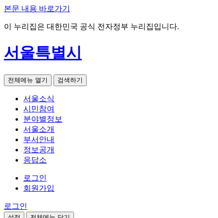
본문 내용 바로가기
이 누리집은 대한민국 공식 전자정부 누리집입니다.
서울특별시
전체메뉴 열기
검색하기
서울소식
시민참여
분야별정보
서울소개
부서안내
정보공개
응답소
로그인
회원가입
로그인
설정
전체메뉴 닫기