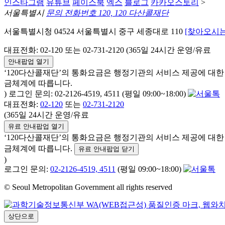
인스타그램
유튜브
페이스북
엑스
블로그
카카오스토리
>
서울특별시
문의 전화번호 120, 120 다산콜재단
서울특별시청 04524 서울특별시 중구 세종대로 110
[찾아오시는
대표전화: 02-120 또는 02-731-2120 (365일 24시간 운영/유료
안내팝업 열기
‘120다산콜재단’의 통화요금은 행정기관의 서비스 제공에 대
금체계에 따릅니다.
) 로그인 문의: 02-2126-4519, 4511 (평일 09:00~18:00)
대표전화:
02-120
또는
02-731-2120
(365일 24시간 운영/유료
유료 안내팝업 열기
‘120다산콜재단’의 통화요금은 행정기관의 서비스 제공에 대
금체계에 따릅니다.
유료 안내팝업 닫기
)
로그인 문의:
02-2126-4519, 4511
(평일 09:00~18:00)
© Seoul Metropolitan Government all rights reserved
상단으로