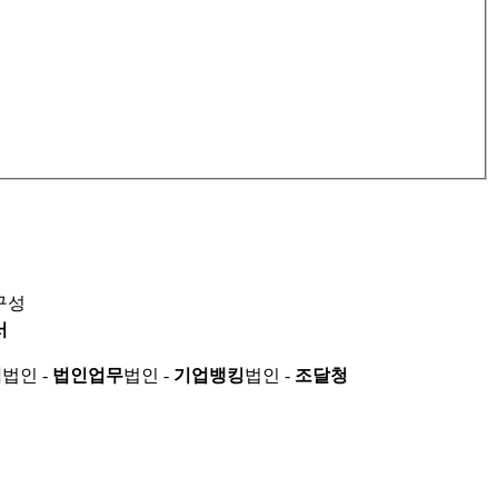
구성
서
적
법인 -
법인업무
법인 -
기업뱅킹
법인 -
조달청