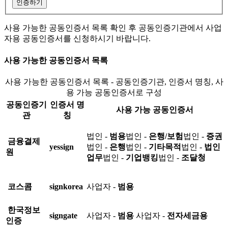
인증하기
사용 가능한 공동인증서 목록 확인 후 공동인증기관에서 사업
자용 공동인증서를 신청하시기 바랍니다.
사용 가능한 공동인증서 목록
사용 가능한 공동인증서 목록 - 공동인증기관, 인증서 명칭, 사
용 가능 공동인증서로 구성
공동인증기
인증서 명
사용 가능 공동인증서
관
칭
법인 -
범용
법인 -
은행/보험
법인 -
증권
금융결제
yessign
법인 -
은행
법인 -
기타목적
법인 -
법인
원
업무
법인 -
기업뱅킹
법인 -
조달청
코스콤
signkorea
사업자 -
범용
한국정보
signgate
사업자 -
범용
사업자 -
전자세금용
인증