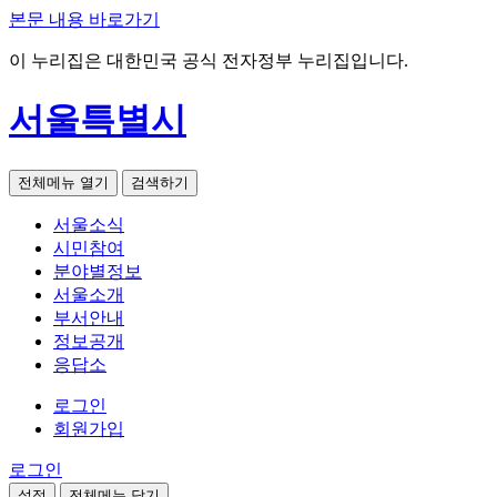
본문 내용 바로가기
이 누리집은 대한민국 공식 전자정부 누리집입니다.
서울특별시
전체메뉴 열기
검색하기
서울소식
시민참여
분야별정보
서울소개
부서안내
정보공개
응답소
로그인
회원가입
로그인
설정
전체메뉴 닫기