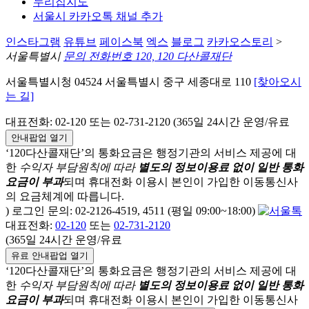
누리집지도
서울시 카카오톡 채널 추가
인스타그램
유튜브
페이스북
엑스
블로그
카카오스토리
>
서울특별시
문의 전화번호 120, 120 다산콜재단
서울특별시청 04524 서울특별시 중구 세종대로 110
[찾아오시
는 길]
대표전화: 02-120 또는 02-731-2120 (365일 24시간 운영/유료
안내팝업 열기
‘120다산콜재단’의 통화요금은 행정기관의 서비스 제공에 대
한
수익자 부담원칙에 따라
별도의 정보이용료 없이 일반 통화
요금이 부과
되며
휴대전화 이용시 본인이 가입한 이동통신사
의 요금체계에 따릅니다.
) 로그인 문의: 02-2126-4519, 4511 (평일 09:00~18:00)
대표전화:
02-120
또는
02-731-2120
(365일 24시간 운영/유료
유료 안내팝업 열기
‘120다산콜재단’의 통화요금은 행정기관의 서비스 제공에 대
한
수익자 부담원칙에 따라
별도의 정보이용료 없이 일반 통화
요금이 부과
되며
휴대전화 이용시 본인이 가입한 이동통신사