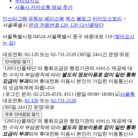
누리집지도
서울시 카카오톡 채널 추가
인스타그램
유튜브
페이스북
엑스
블로그
카카오스토리
>
서울특별시
문의 전화번호 120, 120 다산콜재단
서울특별시청 04524 서울특별시 중구 세종대로 110
[찾아오시
는 길]
대표전화: 02-120 또는 02-731-2120 (365일 24시간 운영/유료
안내팝업 열기
‘120다산콜재단’의 통화요금은 행정기관의 서비스 제공에 대
한
수익자 부담원칙에 따라
별도의 정보이용료 없이 일반 통화
요금이 부과
되며
휴대전화 이용시 본인이 가입한 이동통신사
의 요금체계에 따릅니다.
) 로그인 문의: 02-2126-4519, 4511 (평일 09:00~18:00)
대표전화:
02-120
또는
02-731-2120
(365일 24시간 운영/유료
유료 안내팝업 열기
‘120다산콜재단’의 통화요금은 행정기관의 서비스 제공에 대
한
수익자 부담원칙에 따라
별도의 정보이용료 없이 일반 통화
요금이 부과
되며
휴대전화 이용시 본인이 가입한 이동통신사