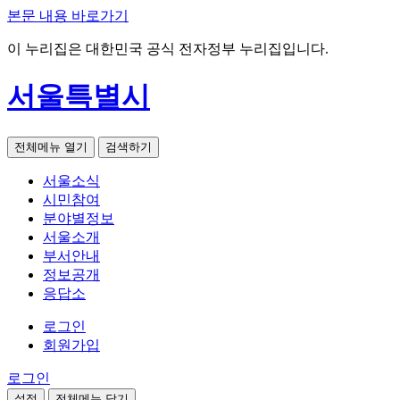
본문 내용 바로가기
이 누리집은 대한민국 공식 전자정부 누리집입니다.
서울특별시
전체메뉴 열기
검색하기
서울소식
시민참여
분야별정보
서울소개
부서안내
정보공개
응답소
로그인
회원가입
로그인
설정
전체메뉴 닫기