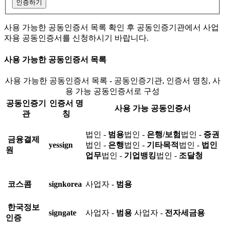
인증하기
사용 가능한 공동인증서 목록 확인 후 공동인증기관에서 사업
자용 공동인증서를 신청하시기 바랍니다.
사용 가능한 공동인증서 목록
사용 가능한 공동인증서 목록 - 공동인증기관, 인증서 명칭, 사
용 가능 공동인증서로 구성
공동인증기
인증서 명
사용 가능 공동인증서
관
칭
법인 -
범용
법인 -
은행/보험
법인 -
증권
금융결제
yessign
법인 -
은행
법인 -
기타목적
법인 -
법인
원
업무
법인 -
기업뱅킹
법인 -
조달청
코스콤
signkorea
사업자 -
범용
한국정보
signgate
사업자 -
범용
사업자 -
전자세금용
인증