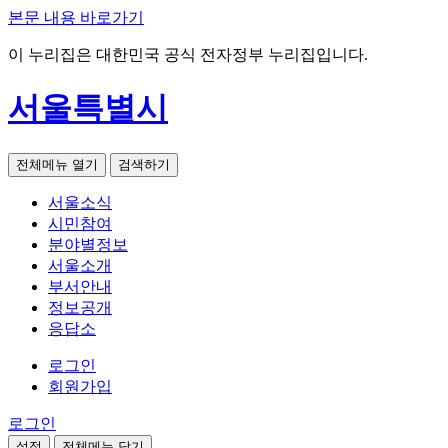
본문 내용 바로가기
이 누리집은 대한민국 공식 전자정부 누리집입니다.
서울특별시
전체메뉴 열기
검색하기
서울소식
시민참여
분야별정보
서울소개
부서안내
정보공개
응답소
로그인
회원가입
로그인
설정
전체메뉴 닫기