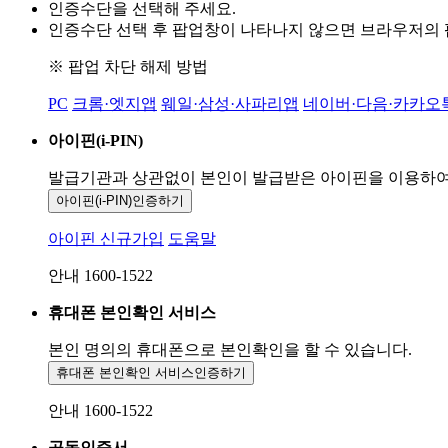
인증수단을 선택해 주세요.
인증수단 선택 후 팝업창이 나타나지 않으면 브라우저의
※ 팝업 차단 해제 방법
PC
크롬·엣지앱
웨일·삼성·사파리앱
네이버·다음·카카오
아이핀(i-PIN)
발급기관과 상관없이 본인이 발급받은
아이핀을 이용하
아이핀(i-PIN)
인증하기
아이핀 신규가입
도움말
안내 1600-1522
휴대폰 본인확인 서비스
본인 명의의 휴대폰으로
본인확인을 할 수 있습니다.
휴대폰 본인확인 서비스
인증하기
안내 1600-1522
공동인증서