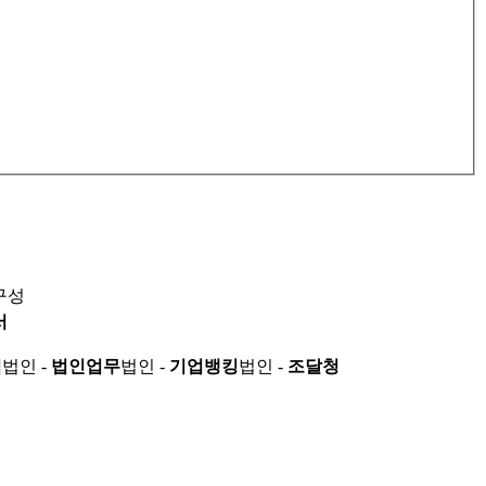
구성
서
적
법인 -
법인업무
법인 -
기업뱅킹
법인 -
조달청