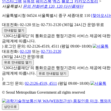
인스타그램
유튜브
페이스북
엑스
블로그
카카오스토리
>
서울특별시
문의 전화번호 120, 120 다산콜재단
서울특별시청 04524 서울특별시 중구 세종대로 110
[찾아오시는
대표전화: 02-120 또는 02-731-2120 (365일 24시간 운영/유료
안내팝업 열기
‘120다산콜재단’의 통화요금은 행정기관의 서비스 제공에 대
금체계에 따릅니다.
) 로그인 문의: 02-2126-4519, 4511 (평일 09:00~18:00)
대표전화:
02-120
또는
02-731-2120
(365일 24시간 운영/유료
유료 안내팝업 열기
‘120다산콜재단’의 통화요금은 행정기관의 서비스 제공에 대
금체계에 따릅니다.
유료 안내팝업 닫기
)
로그인 문의:
02-2126-4519, 4511
(평일 09:00~18:00)
© Seoul Metropolitan Government all rights reserved
상단으로