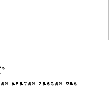
구성
서
적
법인 -
법인업무
법인 -
기업뱅킹
법인 -
조달청