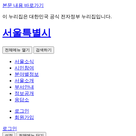
본문 내용 바로가기
이 누리집은 대한민국 공식 전자정부 누리집입니다.
서울특별시
전체메뉴 열기
검색하기
서울소식
시민참여
분야별정보
서울소개
부서안내
정보공개
응답소
로그인
회원가입
로그인
설정
전체메뉴 닫기