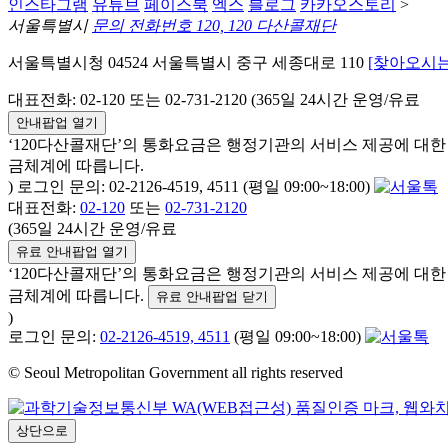
인스타그램
유튜브
페이스북
엑스
블로그
카카오스토리
>
서울특별시
문의 전화번호 120, 120 다산콜재단
서울특별시청 04524 서울특별시 중구 세종대로 110
[찾아오시는
대표전화: 02-120 또는 02-731-2120 (365일 24시간 운영/유료
안내팝업 열기
‘120다산콜재단’의 통화요금은 행정기관의 서비스 제공에 대
금체계에 따릅니다.
) 로그인 문의: 02-2126-4519, 4511 (평일 09:00~18:00)
대표전화:
02-120
또는
02-731-2120
(365일 24시간 운영/유료
유료 안내팝업 열기
‘120다산콜재단’의 통화요금은 행정기관의 서비스 제공에 대
금체계에 따릅니다.
유료 안내팝업 닫기
)
로그인 문의:
02-2126-4519, 4511
(평일 09:00~18:00)
© Seoul Metropolitan Government all rights reserved
상단으로