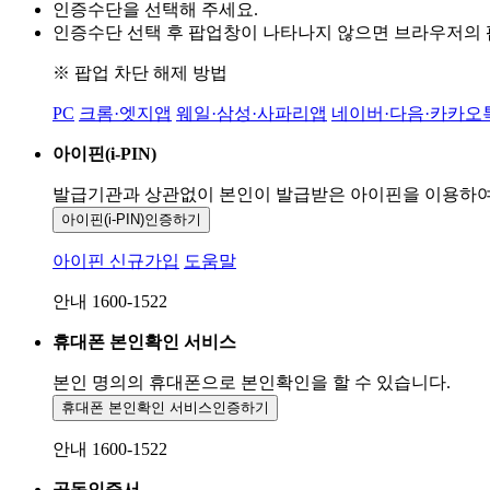
인증수단을 선택해 주세요.
인증수단 선택 후 팝업창이 나타나지 않으면 브라우저의
※ 팝업 차단 해제 방법
PC
크롬·엣지앱
웨일·삼성·사파리앱
네이버·다음·카카오
아이핀(i-PIN)
발급기관과 상관없이 본인이 발급받은
아이핀을 이용하
아이핀(i-PIN)
인증하기
아이핀 신규가입
도움말
안내 1600-1522
휴대폰 본인확인 서비스
본인 명의의 휴대폰으로
본인확인을 할 수 있습니다.
휴대폰 본인확인 서비스
인증하기
안내 1600-1522
공동인증서