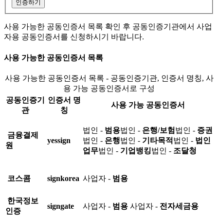
인증하기
사용 가능한 공동인증서 목록 확인 후 공동인증기관에서 사업
자용 공동인증서를 신청하시기 바랍니다.
사용 가능한 공동인증서 목록
사용 가능한 공동인증서 목록 - 공동인증기관, 인증서 명칭, 사
용 가능 공동인증서로 구성
공동인증기
인증서 명
사용 가능 공동인증서
관
칭
법인 -
범용
법인 -
은행/보험
법인 -
증권
금융결제
yessign
법인 -
은행
법인 -
기타목적
법인 -
법인
원
업무
법인 -
기업뱅킹
법인 -
조달청
코스콤
signkorea
사업자 -
범용
한국정보
signgate
사업자 -
범용
사업자 -
전자세금용
인증