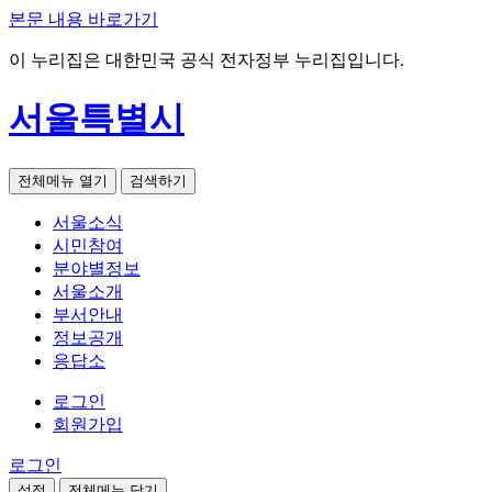
본문 내용 바로가기
이 누리집은 대한민국 공식 전자정부 누리집입니다.
서울특별시
전체메뉴 열기
검색하기
서울소식
시민참여
분야별정보
서울소개
부서안내
정보공개
응답소
로그인
회원가입
로그인
설정
전체메뉴 닫기