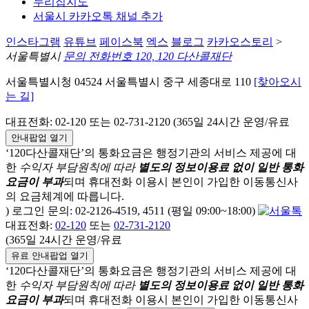
누리집지도
서울시 카카오톡 채널 추가
인스타그램
유튜브
페이스북
엑스
블로그
카카오스토리
>
서울특별시
문의 전화번호 120, 120 다산콜재단
서울특별시청 04524 서울특별시 중구 세종대로 110
[찾아오시
는 길]
대표전화: 02-120 또는 02-731-2120 (365일 24시간 운영/유료
안내팝업 열기
‘120다산콜재단’의 통화요금은 행정기관의 서비스 제공에 대
한
수익자 부담원칙에 따라
별도의 정보이용료 없이 일반 통화
요금이 부과
되며
휴대전화 이용시 본인이 가입한 이동통신사
의 요금체계에 따릅니다.
) 로그인 문의: 02-2126-4519, 4511 (평일 09:00~18:00)
대표전화:
02-120
또는
02-731-2120
(365일 24시간 운영/유료
유료 안내팝업 열기
‘120다산콜재단’의 통화요금은 행정기관의 서비스 제공에 대
한
수익자 부담원칙에 따라
별도의 정보이용료 없이 일반 통화
요금이 부과
되며
휴대전화 이용시 본인이 가입한 이동통신사