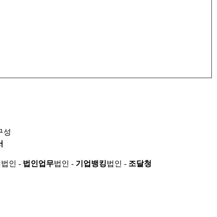
구성
서
적
법인 -
법인업무
법인 -
기업뱅킹
법인 -
조달청