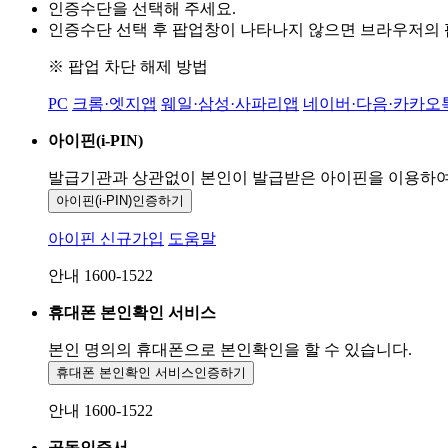
인증수단을 선택해 주세요.
인증수단 선택 후 팝업창이 나타나지 않으면 브라우저의
※ 팝업 차단 해제 방법
PC
크롬·엣지앱
웨일·삼성·사파리앱
네이버·다음·카카오
아이핀(i-PIN)
발급기관과 상관없이 본인이 발급받은
아이핀을 이용하
아이핀(i-PIN)
인증하기
아이핀 신규가입
도움말
안내 1600-1522
휴대폰 본인확인 서비스
본인 명의의 휴대폰으로
본인확인을 할 수 있습니다.
휴대폰 본인확인 서비스
인증하기
안내 1600-1522
공동인증서