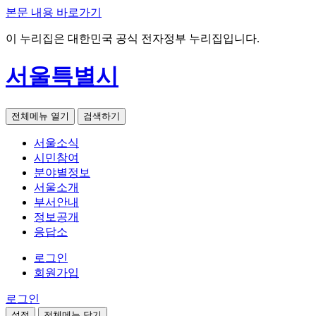
본문 내용 바로가기
이 누리집은 대한민국 공식 전자정부 누리집입니다.
서울특별시
전체메뉴 열기
검색하기
서울소식
시민참여
분야별정보
서울소개
부서안내
정보공개
응답소
로그인
회원가입
로그인
설정
전체메뉴 닫기