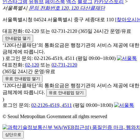
인스타그램
유튜브
페이스북
엑스
블로그
카카오스토리
>
서울특별시
문의 전화번호 120, 120 다산콜재단
서울특별시청 04524 서울특별시 중구 세종대로 110
[찾아오시는
대표전화: 02-120 또는 02-731-2120 (365일 24시간 운영/유료
안내팝업 열기
‘120다산콜재단’의 통화요금은 행정기관의 서비스 제공에 대
금체계에 따릅니다.
) 로그인 문의: 02-2126-4519, 4511 (평일 09:00~18:00)
대표전화:
02-120
또는
02-731-2120
(365일 24시간 운영/유료
유료 안내팝업 열기
‘120다산콜재단’의 통화요금은 행정기관의 서비스 제공에 대
금체계에 따릅니다.
유료 안내팝업 닫기
)
로그인 문의:
02-2126-4519, 4511
(평일 09:00~18:00)
© Seoul Metropolitan Government all rights reserved
상단으로