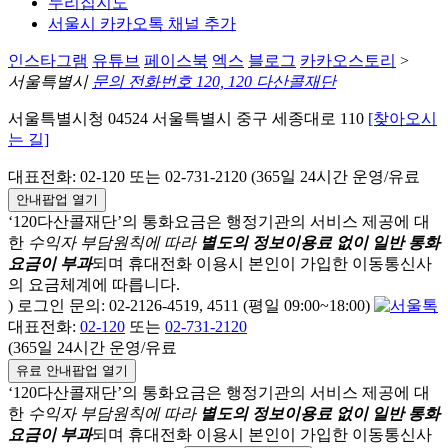
누리집지도
서울시 카카오톡 채널 추가
인스타그램
유튜브
페이스북
엑스
블로그
카카오스토리
>
서울특별시
문의 전화번호 120, 120 다산콜재단
서울특별시청 04524 서울특별시 중구 세종대로 110
[찾아오시
는 길]
대표전화: 02-120 또는 02-731-2120 (365일 24시간 운영/유료
안내팝업 열기
‘120다산콜재단’의 통화요금은 행정기관의 서비스 제공에 대
한
수익자 부담원칙에 따라
별도의 정보이용료 없이 일반 통화
요금이 부과
되며
휴대전화 이용시 본인이 가입한 이동통신사
의 요금체계에 따릅니다.
) 로그인 문의: 02-2126-4519, 4511 (평일 09:00~18:00)
대표전화:
02-120
또는
02-731-2120
(365일 24시간 운영/유료
유료 안내팝업 열기
‘120다산콜재단’의 통화요금은 행정기관의 서비스 제공에 대
한
수익자 부담원칙에 따라
별도의 정보이용료 없이 일반 통화
요금이 부과
되며
휴대전화 이용시 본인이 가입한 이동통신사