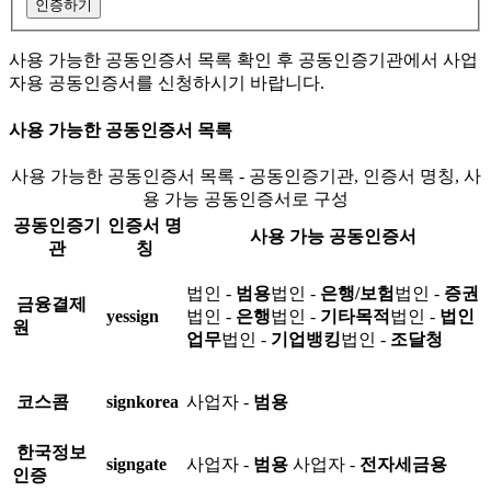
인증하기
사용 가능한 공동인증서 목록 확인 후 공동인증기관에서 사업
자용 공동인증서를 신청하시기 바랍니다.
사용 가능한 공동인증서 목록
사용 가능한 공동인증서 목록 - 공동인증기관, 인증서 명칭, 사
용 가능 공동인증서로 구성
공동인증기
인증서 명
사용 가능 공동인증서
관
칭
법인 -
범용
법인 -
은행/보험
법인 -
증권
금융결제
yessign
법인 -
은행
법인 -
기타목적
법인 -
법인
원
업무
법인 -
기업뱅킹
법인 -
조달청
코스콤
signkorea
사업자 -
범용
한국정보
signgate
사업자 -
범용
사업자 -
전자세금용
인증