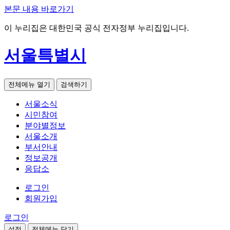
본문 내용 바로가기
이 누리집은 대한민국 공식 전자정부 누리집입니다.
서울특별시
전체메뉴 열기
검색하기
서울소식
시민참여
분야별정보
서울소개
부서안내
정보공개
응답소
로그인
회원가입
로그인
설정
전체메뉴 닫기