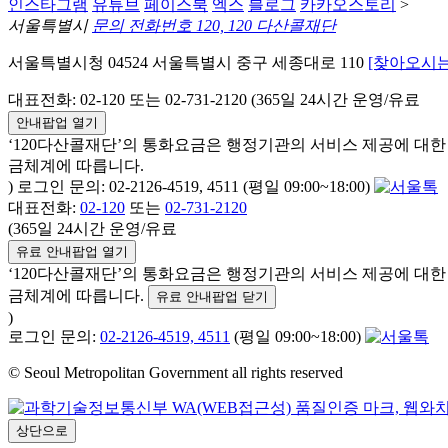
인스타그램
유튜브
페이스북
엑스
블로그
카카오스토리
>
서울특별시
문의 전화번호 120, 120 다산콜재단
서울특별시청 04524 서울특별시 중구 세종대로 110
[찾아오시는
대표전화: 02-120 또는 02-731-2120 (365일 24시간 운영/유료
안내팝업 열기
‘120다산콜재단’의 통화요금은 행정기관의 서비스 제공에 대
금체계에 따릅니다.
) 로그인 문의: 02-2126-4519, 4511 (평일 09:00~18:00)
대표전화:
02-120
또는
02-731-2120
(365일 24시간 운영/유료
유료 안내팝업 열기
‘120다산콜재단’의 통화요금은 행정기관의 서비스 제공에 대
금체계에 따릅니다.
유료 안내팝업 닫기
)
로그인 문의:
02-2126-4519, 4511
(평일 09:00~18:00)
© Seoul Metropolitan Government all rights reserved
상단으로