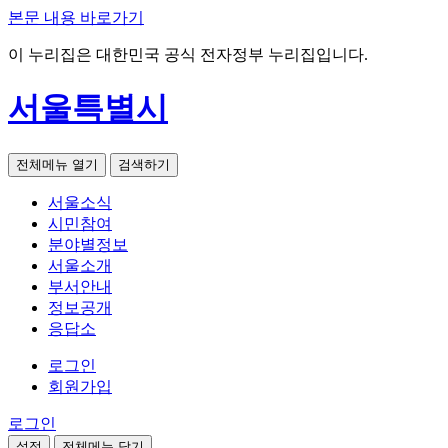
본문 내용 바로가기
이 누리집은 대한민국 공식 전자정부 누리집입니다.
서울특별시
전체메뉴 열기
검색하기
서울소식
시민참여
분야별정보
서울소개
부서안내
정보공개
응답소
로그인
회원가입
로그인
설정
전체메뉴 닫기