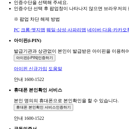
인증수단을 선택해 주세요.
인증수단 선택 후 팝업창이 나타나지 않으면 브라우저의
※ 팝업 차단 해제 방법
PC
크롬·엣지앱
웨일·삼성·사파리앱
네이버·다음·카카오
아이핀(i-PIN)
발급기관과 상관없이 본인이 발급받은
아이핀을 이용하
아이핀(i-PIN)
인증하기
아이핀 신규가입
도움말
안내 1600-1522
휴대폰 본인확인 서비스
본인 명의의 휴대폰으로
본인확인을 할 수 있습니다.
휴대폰 본인확인 서비스
인증하기
안내 1600-1522
공동인증서