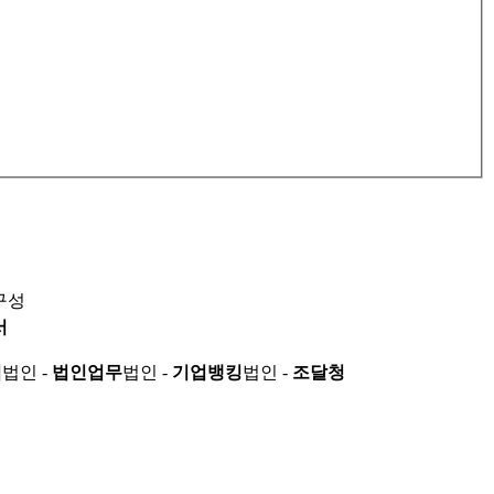
구성
서
적
법인 -
법인업무
법인 -
기업뱅킹
법인 -
조달청