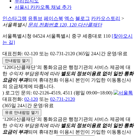
누리집지도
서울시 카카오톡 채널 추가
인스타그램
유튜브
페이스북
엑스
블로그
카카오스토리
>
서울특별시
문의 전화번호 120, 120 다산콜재단
서울특별시청 04524 서울특별시 중구 세종대로 110
[찾아오시
는 길]
대표전화: 02-120 또는 02-731-2120 (365일 24시간 운영/유료
안내팝업 열기
‘120다산콜재단’의 통화요금은 행정기관의 서비스 제공에 대
한
수익자 부담원칙에 따라
별도의 정보이용료 없이 일반 통화
요금이 부과
되며
휴대전화 이용시 본인이 가입한 이동통신사
의 요금체계에 따릅니다.
) 로그인 문의: 02-2126-4519, 4511 (평일 09:00~18:00)
대표전화:
02-120
또는
02-731-2120
(365일 24시간 운영/유료
유료 안내팝업 열기
‘120다산콜재단’의 통화요금은 행정기관의 서비스 제공에 대
한
수익자 부담원칙에 따라
별도의 정보이용료 없이 일반 통화
요금이 부과
되며
휴대전화 이용시 본인이 가입한 이동통신사