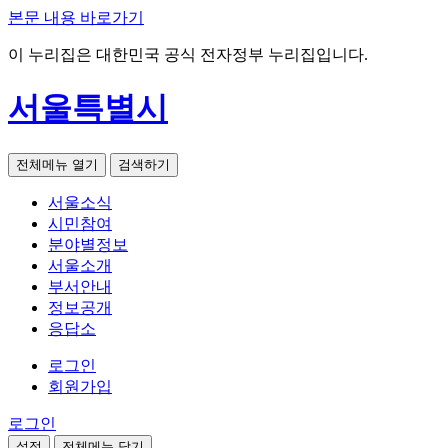
본문 내용 바로가기
이 누리집은 대한민국 공식 전자정부 누리집입니다.
서울특별시
전체메뉴 열기
검색하기
서울소식
시민참여
분야별정보
서울소개
부서안내
정보공개
응답소
로그인
회원가입
로그인
설정
전체메뉴 닫기