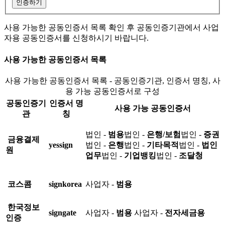
인증하기
사용 가능한 공동인증서 목록 확인 후 공동인증기관에서 사업
자용 공동인증서를 신청하시기 바랍니다.
사용 가능한 공동인증서 목록
사용 가능한 공동인증서 목록 - 공동인증기관, 인증서 명칭, 사
용 가능 공동인증서로 구성
공동인증기
인증서 명
사용 가능 공동인증서
관
칭
법인 -
범용
법인 -
은행/보험
법인 -
증권
금융결제
yessign
법인 -
은행
법인 -
기타목적
법인 -
법인
원
업무
법인 -
기업뱅킹
법인 -
조달청
코스콤
signkorea
사업자 -
범용
한국정보
signgate
사업자 -
범용
사업자 -
전자세금용
인증