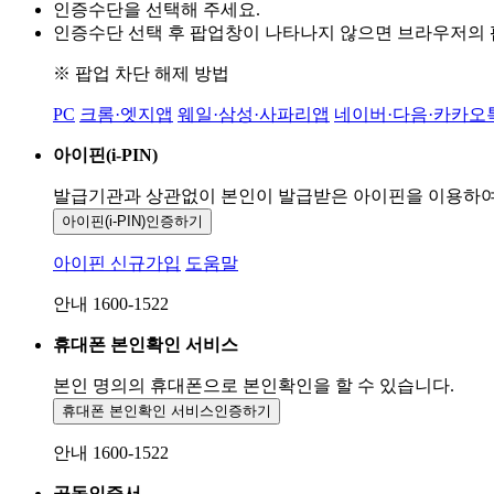
인증수단을 선택해 주세요.
인증수단 선택 후 팝업창이 나타나지 않으면 브라우저의
※ 팝업 차단 해제 방법
PC
크롬·엣지앱
웨일·삼성·사파리앱
네이버·다음·카카오
아이핀(i-PIN)
발급기관과 상관없이 본인이 발급받은
아이핀을 이용하
아이핀(i-PIN)
인증하기
아이핀 신규가입
도움말
안내 1600-1522
휴대폰 본인확인 서비스
본인 명의의 휴대폰으로
본인확인을 할 수 있습니다.
휴대폰 본인확인 서비스
인증하기
안내 1600-1522
공동인증서