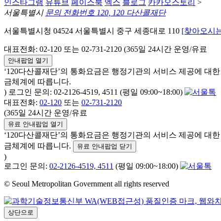
인스타그램
유튜브
페이스북
엑스
블로그
카카오스토리
>
서울특별시
문의 전화번호 120, 120 다산콜재단
서울특별시청 04524 서울특별시 중구 세종대로 110
[찾아오시는
대표전화: 02-120 또는 02-731-2120 (365일 24시간 운영/유료
안내팝업 열기
‘120다산콜재단’의 통화요금은 행정기관의 서비스 제공에 대
금체계에 따릅니다.
) 로그인 문의: 02-2126-4519, 4511 (평일 09:00~18:00)
대표전화:
02-120
또는
02-731-2120
(365일 24시간 운영/유료
유료 안내팝업 열기
‘120다산콜재단’의 통화요금은 행정기관의 서비스 제공에 대
금체계에 따릅니다.
유료 안내팝업 닫기
)
로그인 문의:
02-2126-4519, 4511
(평일 09:00~18:00)
© Seoul Metropolitan Government all rights reserved
상단으로