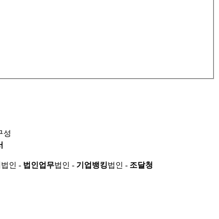
구성
서
적
법인 -
법인업무
법인 -
기업뱅킹
법인 -
조달청