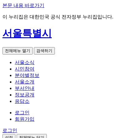
본문 내용 바로가기
이 누리집은 대한민국 공식 전자정부 누리집입니다.
서울특별시
전체메뉴 열기
검색하기
서울소식
시민참여
분야별정보
서울소개
부서안내
정보공개
응답소
로그인
회원가입
로그인
설정
전체메뉴 닫기