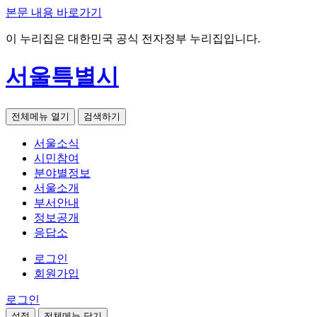
본문 내용 바로가기
이 누리집은 대한민국 공식 전자정부 누리집입니다.
서울특별시
전체메뉴 열기
검색하기
서울소식
시민참여
분야별정보
서울소개
부서안내
정보공개
응답소
로그인
회원가입
로그인
설정
전체메뉴 닫기