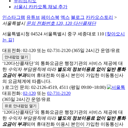
누리집지도
서울시 카카오톡 채널 추가
인스타그램
유튜브
페이스북
엑스
블로그
카카오스토리
>
서울특별시
문의 전화번호 120, 120 다산콜재단
서울특별시청 04524 서울특별시 중구 세종대로 110
[찾아오시
는 길]
대표전화: 02-120 또는 02-731-2120 (365일 24시간 운영/유료
안내팝업 열기
‘120다산콜재단’의 통화요금은 행정기관의 서비스 제공에 대
한
수익자 부담원칙에 따라
별도의 정보이용료 없이 일반 통화
요금이 부과
되며
휴대전화 이용시 본인이 가입한 이동통신사
의 요금체계에 따릅니다.
) 로그인 문의: 02-2126-4519, 4511 (평일 09:00~18:00)
대표전화:
02-120
또는
02-731-2120
(365일 24시간 운영/유료
유료 안내팝업 열기
‘120다산콜재단’의 통화요금은 행정기관의 서비스 제공에 대
한
수익자 부담원칙에 따라
별도의 정보이용료 없이 일반 통화
요금이 부과
되며
휴대전화 이용시 본인이 가입한 이동통신사