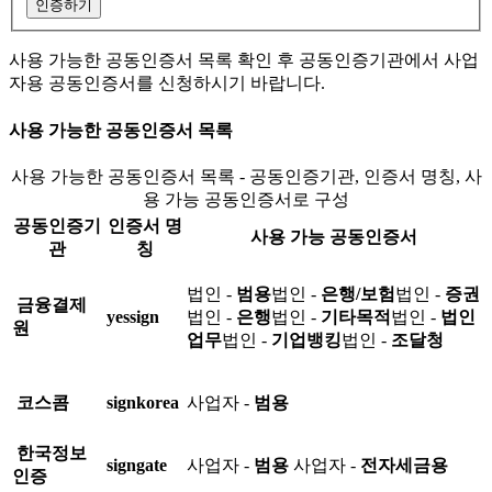
인증하기
사용 가능한 공동인증서 목록 확인 후 공동인증기관에서 사업
자용 공동인증서를 신청하시기 바랍니다.
사용 가능한 공동인증서 목록
사용 가능한 공동인증서 목록 - 공동인증기관, 인증서 명칭, 사
용 가능 공동인증서로 구성
공동인증기
인증서 명
사용 가능 공동인증서
관
칭
법인 -
범용
법인 -
은행/보험
법인 -
증권
금융결제
yessign
법인 -
은행
법인 -
기타목적
법인 -
법인
원
업무
법인 -
기업뱅킹
법인 -
조달청
코스콤
signkorea
사업자 -
범용
한국정보
signgate
사업자 -
범용
사업자 -
전자세금용
인증