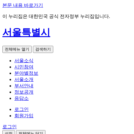
본문 내용 바로가기
이 누리집은 대한민국 공식 전자정부 누리집입니다.
서울특별시
전체메뉴 열기
검색하기
서울소식
시민참여
분야별정보
서울소개
부서안내
정보공개
응답소
로그인
회원가입
로그인
설정
전체메뉴 닫기