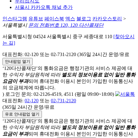
누리집지도
서울시 카카오톡 채널 추가
인스타그램
유튜브
페이스북
엑스
블로그
카카오스토리
>
서울특별시
문의 전화번호 120, 120 다산콜재단
서울특별시청 04524 서울특별시 중구 세종대로 110
[찾아오시
는 길]
대표전화: 02-120 또는 02-731-2120 (365일 24시간 운영/유료
안내팝업 열기
‘120다산콜재단’의 통화요금은 행정기관의 서비스 제공에 대
한
수익자 부담원칙에 따라
별도의 정보이용료 없이 일반 통화
요금이 부과
되며
휴대전화 이용시 본인이 가입한 이동통신사
의 요금체계에 따릅니다.
) 로그인 문의: 02-2126-4519, 4511 (평일 09:00~18:00)
대표전화:
02-120
또는
02-731-2120
(365일 24시간 운영/유료
유료 안내팝업 열기
‘120다산콜재단’의 통화요금은 행정기관의 서비스 제공에 대
한
수익자 부담원칙에 따라
별도의 정보이용료 없이 일반 통화
요금이 부과
되며
휴대전화 이용시 본인이 가입한 이동통신사