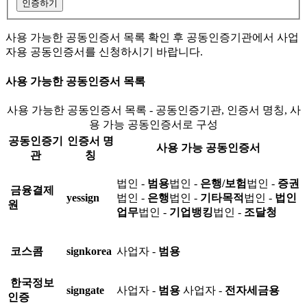
인증하기
사용 가능한 공동인증서 목록 확인 후 공동인증기관에서 사업
자용 공동인증서를 신청하시기 바랍니다.
사용 가능한 공동인증서 목록
사용 가능한 공동인증서 목록 - 공동인증기관, 인증서 명칭, 사
용 가능 공동인증서로 구성
공동인증기
인증서 명
사용 가능 공동인증서
관
칭
법인 -
범용
법인 -
은행/보험
법인 -
증권
금융결제
yessign
법인 -
은행
법인 -
기타목적
법인 -
법인
원
업무
법인 -
기업뱅킹
법인 -
조달청
코스콤
signkorea
사업자 -
범용
한국정보
signgate
사업자 -
범용
사업자 -
전자세금용
인증