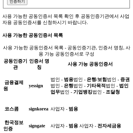
인증하기
사용 가능한 공동인증서 목록 확인 후 공동인증기관에서 사업
자용 공동인증서를 신청하시기 바랍니다.
사용 가능한 공동인증서 목록
사용 가능한 공동인증서 목록 - 공동인증기관, 인증서 명칭, 사
용 가능 공동인증서로 구성
공동인증기
인증서 명
사용 가능 공동인증서
관
칭
법인 -
범용
법인 -
은행/보험
법인 -
증권
금융결제
yessign
법인 -
은행
법인 -
기타목적
법인 -
법인
원
업무
법인 -
기업뱅킹
법인 -
조달청
코스콤
signkorea
사업자 -
범용
한국정보
signgate
사업자 -
범용
사업자 -
전자세금용
인증