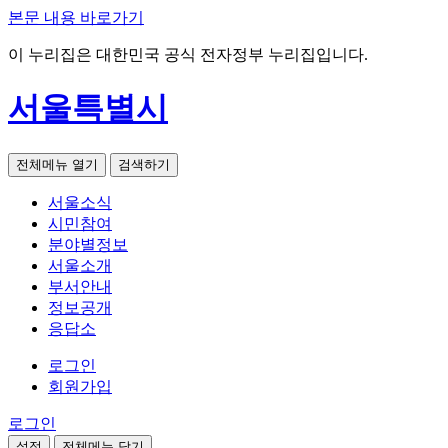
본문 내용 바로가기
이 누리집은 대한민국 공식 전자정부 누리집입니다.
서울특별시
전체메뉴 열기
검색하기
서울소식
시민참여
분야별정보
서울소개
부서안내
정보공개
응답소
로그인
회원가입
로그인
설정
전체메뉴 닫기