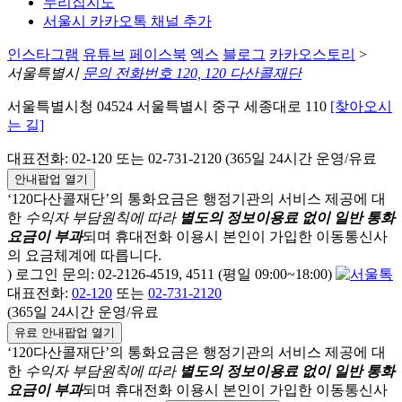
누리집지도
서울시 카카오톡 채널 추가
인스타그램
유튜브
페이스북
엑스
블로그
카카오스토리
>
서울특별시
문의 전화번호 120, 120 다산콜재단
서울특별시청 04524 서울특별시 중구 세종대로 110
[찾아오시
는 길]
대표전화: 02-120 또는 02-731-2120 (365일 24시간 운영/유료
안내팝업 열기
‘120다산콜재단’의 통화요금은 행정기관의 서비스 제공에 대
한
수익자 부담원칙에 따라
별도의 정보이용료 없이 일반 통화
요금이 부과
되며
휴대전화 이용시 본인이 가입한 이동통신사
의 요금체계에 따릅니다.
) 로그인 문의: 02-2126-4519, 4511 (평일 09:00~18:00)
대표전화:
02-120
또는
02-731-2120
(365일 24시간 운영/유료
유료 안내팝업 열기
‘120다산콜재단’의 통화요금은 행정기관의 서비스 제공에 대
한
수익자 부담원칙에 따라
별도의 정보이용료 없이 일반 통화
요금이 부과
되며
휴대전화 이용시 본인이 가입한 이동통신사