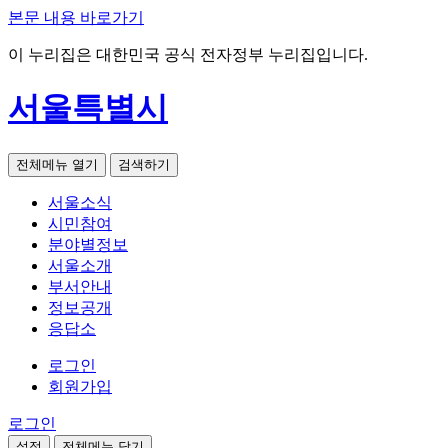
본문 내용 바로가기
이 누리집은 대한민국 공식 전자정부 누리집입니다.
서울특별시
전체메뉴 열기
검색하기
서울소식
시민참여
분야별정보
서울소개
부서안내
정보공개
응답소
로그인
회원가입
로그인
설정
전체메뉴 닫기