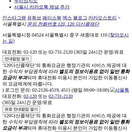
누리집지도
서울시 카카오톡 채널 추가
인스타그램
유튜브
페이스북
엑스
블로그
카카오스토리
>
서울특별시
문의 전화번호 120, 120 다산콜재단
서울특별시청 04524 서울특별시 중구 세종대로 110
[찾아오시
는 길]
대표전화: 02-120 또는 02-731-2120 (365일 24시간 운영/유료
안내팝업 열기
‘120다산콜재단’의 통화요금은 행정기관의 서비스 제공에 대
한
수익자 부담원칙에 따라
별도의 정보이용료 없이 일반 통화
요금이 부과
되며
휴대전화 이용시 본인이 가입한 이동통신사
의 요금체계에 따릅니다.
) 로그인 문의: 02-2126-4519, 4511 (평일 09:00~18:00)
대표전화:
02-120
또는
02-731-2120
(365일 24시간 운영/유료
유료 안내팝업 열기
‘120다산콜재단’의 통화요금은 행정기관의 서비스 제공에 대
한
수익자 부담원칙에 따라
별도의 정보이용료 없이 일반 통화
요금이 부과
되며
휴대전화 이용시 본인이 가입한 이동통신사