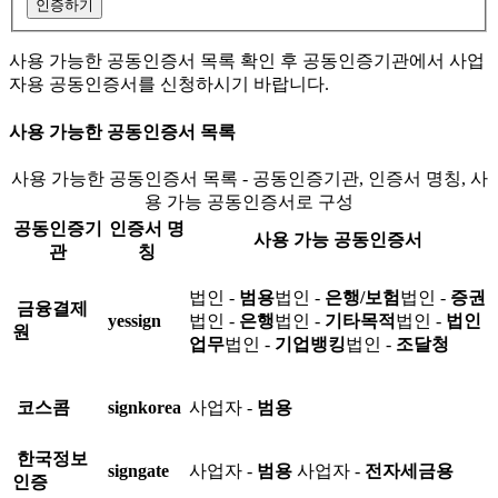
인증하기
사용 가능한 공동인증서 목록 확인 후 공동인증기관에서 사업
자용 공동인증서를 신청하시기 바랍니다.
사용 가능한 공동인증서 목록
사용 가능한 공동인증서 목록 - 공동인증기관, 인증서 명칭, 사
용 가능 공동인증서로 구성
공동인증기
인증서 명
사용 가능 공동인증서
관
칭
법인 -
범용
법인 -
은행/보험
법인 -
증권
금융결제
yessign
법인 -
은행
법인 -
기타목적
법인 -
법인
원
업무
법인 -
기업뱅킹
법인 -
조달청
코스콤
signkorea
사업자 -
범용
한국정보
signgate
사업자 -
범용
사업자 -
전자세금용
인증