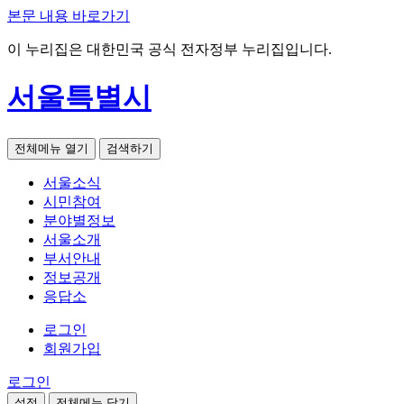
본문 내용 바로가기
이 누리집은 대한민국 공식 전자정부 누리집입니다.
서울특별시
전체메뉴 열기
검색하기
서울소식
시민참여
분야별정보
서울소개
부서안내
정보공개
응답소
로그인
회원가입
로그인
설정
전체메뉴 닫기