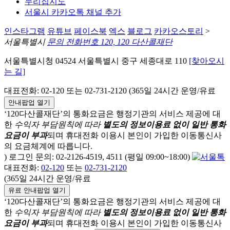
누리집지도
서울시 카카오톡 채널 추가
인스타그램
유튜브
페이스북
엑스
블로그
카카오스토리
>
서울특별시
문의 전화번호 120, 120 다산콜재단
서울특별시청 04524 서울특별시 중구 세종대로 110
[찾아오시
는 길]
대표전화: 02-120 또는 02-731-2120 (365일 24시간 운영/유료
안내팝업 열기
‘120다산콜재단’의 통화요금은 행정기관의 서비스 제공에 대
한
수익자 부담원칙에 따라
별도의 정보이용료 없이 일반 통화
요금이 부과
되며
휴대전화 이용시 본인이 가입한 이동통신사
의 요금체계에 따릅니다.
) 로그인 문의: 02-2126-4519, 4511 (평일 09:00~18:00)
대표전화:
02-120
또는
02-731-2120
(365일 24시간 운영/유료
유료 안내팝업 열기
‘120다산콜재단’의 통화요금은 행정기관의 서비스 제공에 대
한
수익자 부담원칙에 따라
별도의 정보이용료 없이 일반 통화
요금이 부과
되며
휴대전화 이용시 본인이 가입한 이동통신사