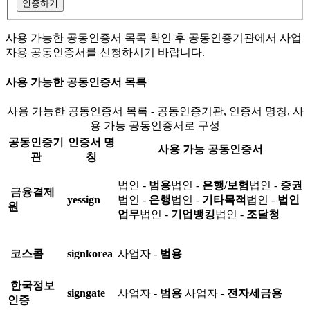
인증하기
사용 가능한 공동인증서 목록 확인 후 공동인증기관에서 사업
자용 공동인증서를 신청하시기 바랍니다.
사용 가능한 공동인증서 목록
사용 가능한 공동인증서 목록 - 공동인증기관, 인증서 명칭, 사
용 가능 공동인증서로 구성
공동인증기
인증서 명
사용 가능 공동인증서
관
칭
법인 -
범용
법인 -
은행/보험
법인 -
증권
금융결제
yessign
법인 -
은행
법인 -
기타목적
법인 -
법인
원
업무
법인 -
기업뱅킹
법인 -
조달청
코스콤
signkorea
사업자 -
범용
한국정보
signgate
사업자 -
범용
사업자 -
전자세금용
인증