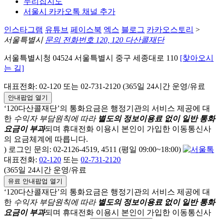
누리집지도
서울시 카카오톡 채널 추가
인스타그램
유튜브
페이스북
엑스
블로그
카카오스토리
>
서울특별시
문의 전화번호 120, 120 다산콜재단
서울특별시청 04524 서울특별시 중구 세종대로 110
[찾아오시
는 길]
대표전화: 02-120 또는 02-731-2120 (365일 24시간 운영/유료
안내팝업 열기
‘120다산콜재단’의 통화요금은 행정기관의 서비스 제공에 대
한
수익자 부담원칙에 따라
별도의 정보이용료 없이 일반 통화
요금이 부과
되며
휴대전화 이용시 본인이 가입한 이동통신사
의 요금체계에 따릅니다.
) 로그인 문의: 02-2126-4519, 4511 (평일 09:00~18:00)
대표전화:
02-120
또는
02-731-2120
(365일 24시간 운영/유료
유료 안내팝업 열기
‘120다산콜재단’의 통화요금은 행정기관의 서비스 제공에 대
한
수익자 부담원칙에 따라
별도의 정보이용료 없이 일반 통화
요금이 부과
되며
휴대전화 이용시 본인이 가입한 이동통신사