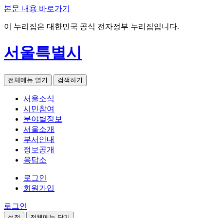
본문 내용 바로가기
이 누리집은 대한민국 공식 전자정부 누리집입니다.
서울특별시
전체메뉴 열기
검색하기
서울소식
시민참여
분야별정보
서울소개
부서안내
정보공개
응답소
로그인
회원가입
로그인
설정
전체메뉴 닫기