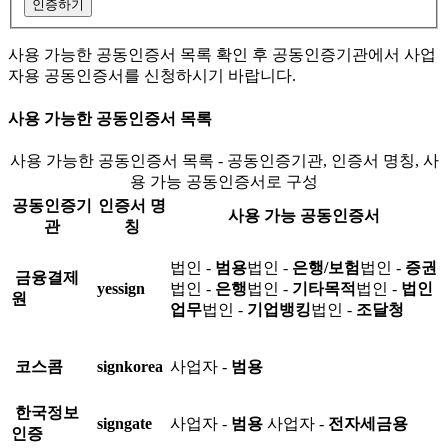
인증하기
사용 가능한 공동인증서 목록 확인 후 공동인증기관에서 사업
자용 공동인증서를 신청하시기 바랍니다.
사용 가능한 공동인증서 목록
사용 가능한 공동인증서 목록 - 공동인증기관, 인증서 명칭, 사
용 가능 공동인증서로 구성
공동인증기
인증서 명
사용 가능 공동인증서
관
칭
법인 -
범용
법인 -
은행/보험
법인 -
증권
금융결제
yessign
법인 -
은행
법인 -
기타목적
법인 -
법인
원
업무
법인 -
기업뱅킹
법인 -
조달청
코스콤
signkorea
사업자 -
범용
한국정보
signgate
사업자 -
범용
사업자 -
전자세금용
인증