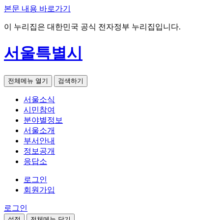
본문 내용 바로가기
이 누리집은 대한민국 공식 전자정부 누리집입니다.
서울특별시
전체메뉴 열기
검색하기
서울소식
시민참여
분야별정보
서울소개
부서안내
정보공개
응답소
로그인
회원가입
로그인
설정
전체메뉴 닫기