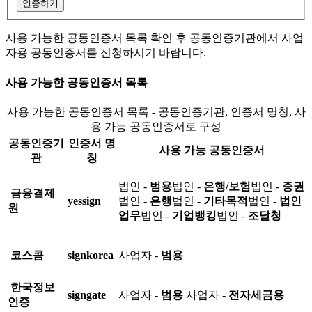
인증하기
사용 가능한 공동인증서 목록 확인 후 공동인증기관에서 사업
자용 공동인증서를 신청하시기 바랍니다.
사용 가능한 공동인증서 목록
사용 가능한 공동인증서 목록 - 공동인증기관, 인증서 명칭, 사
용 가능 공동인증서로 구성
공동인증기
인증서 명
사용 가능 공동인증서
관
칭
법인 -
범용
법인 -
은행/보험
법인 -
증권
금융결제
yessign
법인 -
은행
법인 -
기타목적
법인 -
법인
원
업무
법인 -
기업뱅킹
법인 -
조달청
코스콤
signkorea
사업자 -
범용
한국정보
signgate
사업자 -
범용
사업자 -
전자세금용
인증