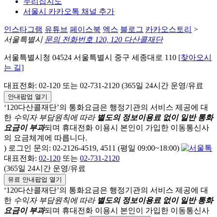
누리집지도
서울시 카카오톡 채널 추가
인스타그램
유튜브
페이스북
엑스
블로그
카카오스토리
>
서울특별시
문의 전화번호 120, 120 다산콜재단
서울특별시청 04524 서울특별시 중구 세종대로 110
[찾아오시
는 길]
대표전화: 02-120 또는 02-731-2120 (365일 24시간 운영/유료
안내팝업 열기
‘120다산콜재단’의 통화요금은 행정기관의 서비스 제공에 대
한
수익자 부담원칙에 따라
별도의 정보이용료 없이 일반 통화
요금이 부과
되며
휴대전화 이용시 본인이 가입한 이동통신사
의 요금체계에 따릅니다.
) 로그인 문의: 02-2126-4519, 4511 (평일 09:00~18:00)
대표전화:
02-120
또는
02-731-2120
(365일 24시간 운영/유료
유료 안내팝업 열기
‘120다산콜재단’의 통화요금은 행정기관의 서비스 제공에 대
한
수익자 부담원칙에 따라
별도의 정보이용료 없이 일반 통화
요금이 부과
되며
휴대전화 이용시 본인이 가입한 이동통신사