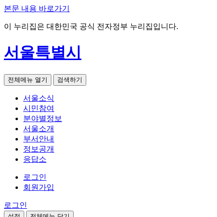
본문 내용 바로가기
이 누리집은 대한민국 공식 전자정부 누리집입니다.
서울특별시
전체메뉴 열기
검색하기
서울소식
시민참여
분야별정보
서울소개
부서안내
정보공개
응답소
로그인
회원가입
로그인
설정
전체메뉴 닫기