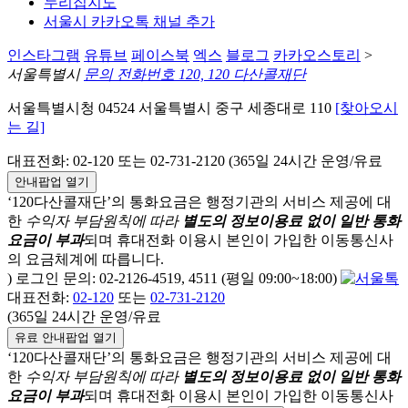
누리집지도
서울시 카카오톡 채널 추가
인스타그램
유튜브
페이스북
엑스
블로그
카카오스토리
>
서울특별시
문의 전화번호 120, 120 다산콜재단
서울특별시청 04524 서울특별시 중구 세종대로 110
[찾아오시
는 길]
대표전화: 02-120 또는 02-731-2120 (365일 24시간 운영/유료
안내팝업 열기
‘120다산콜재단’의 통화요금은 행정기관의 서비스 제공에 대
한
수익자 부담원칙에 따라
별도의 정보이용료 없이 일반 통화
요금이 부과
되며
휴대전화 이용시 본인이 가입한 이동통신사
의 요금체계에 따릅니다.
) 로그인 문의: 02-2126-4519, 4511 (평일 09:00~18:00)
대표전화:
02-120
또는
02-731-2120
(365일 24시간 운영/유료
유료 안내팝업 열기
‘120다산콜재단’의 통화요금은 행정기관의 서비스 제공에 대
한
수익자 부담원칙에 따라
별도의 정보이용료 없이 일반 통화
요금이 부과
되며
휴대전화 이용시 본인이 가입한 이동통신사