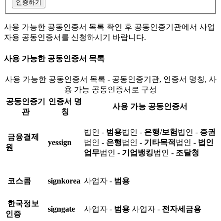
인증하기
사용 가능한 공동인증서 목록 확인 후 공동인증기관에서 사업
자용 공동인증서를 신청하시기 바랍니다.
사용 가능한 공동인증서 목록
사용 가능한 공동인증서 목록 - 공동인증기관, 인증서 명칭, 사
용 가능 공동인증서로 구성
공동인증기
인증서 명
사용 가능 공동인증서
관
칭
법인 -
범용
법인 -
은행/보험
법인 -
증권
금융결제
yessign
법인 -
은행
법인 -
기타목적
법인 -
법인
원
업무
법인 -
기업뱅킹
법인 -
조달청
코스콤
signkorea
사업자 -
범용
한국정보
signgate
사업자 -
범용
사업자 -
전자세금용
인증