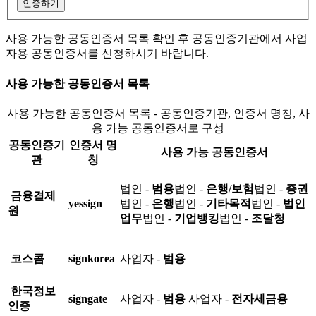
인증하기
사용 가능한 공동인증서 목록 확인 후 공동인증기관에서 사업
자용 공동인증서를 신청하시기 바랍니다.
사용 가능한 공동인증서 목록
사용 가능한 공동인증서 목록 - 공동인증기관, 인증서 명칭, 사
용 가능 공동인증서로 구성
공동인증기
인증서 명
사용 가능 공동인증서
관
칭
법인 -
범용
법인 -
은행/보험
법인 -
증권
금융결제
yessign
법인 -
은행
법인 -
기타목적
법인 -
법인
원
업무
법인 -
기업뱅킹
법인 -
조달청
코스콤
signkorea
사업자 -
범용
한국정보
signgate
사업자 -
범용
사업자 -
전자세금용
인증