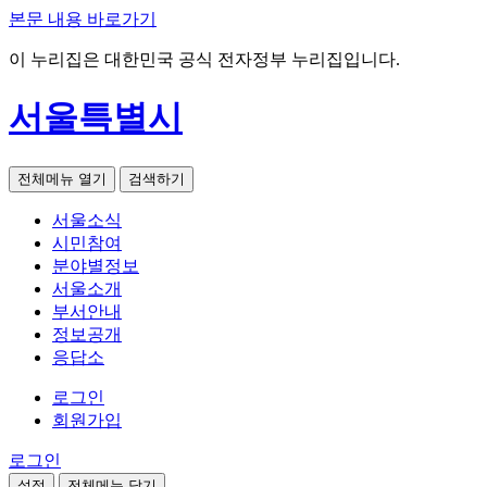
본문 내용 바로가기
이 누리집은 대한민국 공식 전자정부 누리집입니다.
서울특별시
전체메뉴 열기
검색하기
서울소식
시민참여
분야별정보
서울소개
부서안내
정보공개
응답소
로그인
회원가입
로그인
설정
전체메뉴 닫기