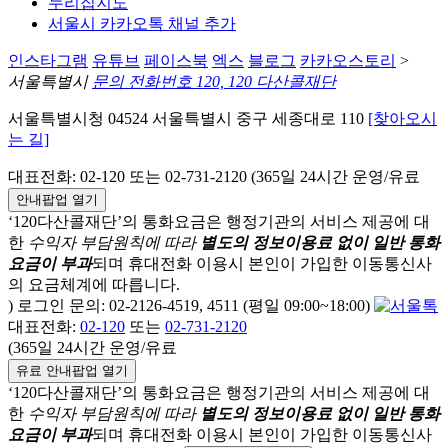
누리집지도
서울시 카카오톡 채널 추가
인스타그램
유튜브
페이스북
엑스
블로그
카카오스토리
>
서울특별시
문의 전화번호 120, 120 다산콜재단
서울특별시청 04524 서울특별시 중구 세종대로 110
[찾아오시
는 길]
대표전화: 02-120 또는 02-731-2120 (365일 24시간 운영/유료
안내팝업 열기
‘120다산콜재단’의 통화요금은 행정기관의 서비스 제공에 대
한
수익자 부담원칙에 따라
별도의 정보이용료 없이 일반 통화
요금이 부과
되며
휴대전화 이용시 본인이 가입한 이동통신사
의 요금체계에 따릅니다.
) 로그인 문의: 02-2126-4519, 4511 (평일 09:00~18:00)
대표전화:
02-120
또는
02-731-2120
(365일 24시간 운영/유료
유료 안내팝업 열기
‘120다산콜재단’의 통화요금은 행정기관의 서비스 제공에 대
한
수익자 부담원칙에 따라
별도의 정보이용료 없이 일반 통화
요금이 부과
되며
휴대전화 이용시 본인이 가입한 이동통신사