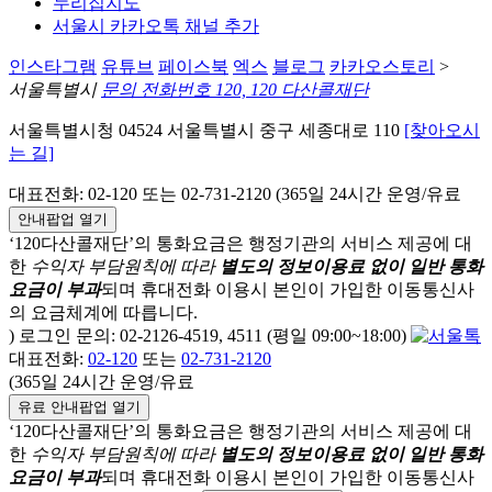
누리집지도
서울시 카카오톡 채널 추가
인스타그램
유튜브
페이스북
엑스
블로그
카카오스토리
>
서울특별시
문의 전화번호 120, 120 다산콜재단
서울특별시청 04524 서울특별시 중구 세종대로 110
[찾아오시
는 길]
대표전화: 02-120 또는 02-731-2120 (365일 24시간 운영/유료
안내팝업 열기
‘120다산콜재단’의 통화요금은 행정기관의 서비스 제공에 대
한
수익자 부담원칙에 따라
별도의 정보이용료 없이 일반 통화
요금이 부과
되며
휴대전화 이용시 본인이 가입한 이동통신사
의 요금체계에 따릅니다.
) 로그인 문의: 02-2126-4519, 4511 (평일 09:00~18:00)
대표전화:
02-120
또는
02-731-2120
(365일 24시간 운영/유료
유료 안내팝업 열기
‘120다산콜재단’의 통화요금은 행정기관의 서비스 제공에 대
한
수익자 부담원칙에 따라
별도의 정보이용료 없이 일반 통화
요금이 부과
되며
휴대전화 이용시 본인이 가입한 이동통신사