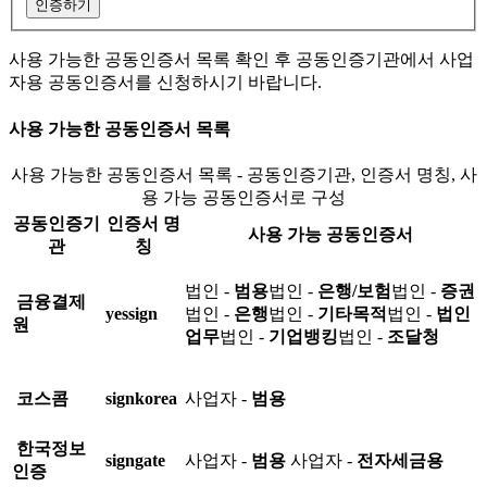
인증하기
사용 가능한 공동인증서 목록 확인 후 공동인증기관에서 사업
자용 공동인증서를 신청하시기 바랍니다.
사용 가능한 공동인증서 목록
사용 가능한 공동인증서 목록 - 공동인증기관, 인증서 명칭, 사
용 가능 공동인증서로 구성
공동인증기
인증서 명
사용 가능 공동인증서
관
칭
법인 -
범용
법인 -
은행/보험
법인 -
증권
금융결제
yessign
법인 -
은행
법인 -
기타목적
법인 -
법인
원
업무
법인 -
기업뱅킹
법인 -
조달청
코스콤
signkorea
사업자 -
범용
한국정보
signgate
사업자 -
범용
사업자 -
전자세금용
인증