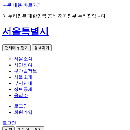
본문 내용 바로가기
이 누리집은 대한민국 공식 전자정부 누리집입니다.
서울특별시
전체메뉴 열기
검색하기
서울소식
시민참여
분야별정보
서울소개
부서안내
정보공개
응답소
로그인
회원가입
로그인
설정
전체메뉴 닫기