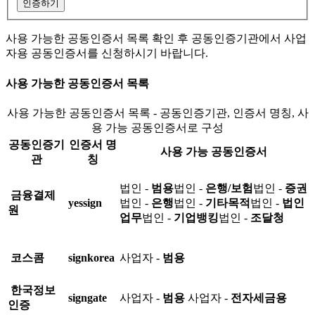
인증하기
사용 가능한 공동인증서 목록 확인 후 공동인증기관에서 사업
자용 공동인증서를 신청하시기 바랍니다.
사용 가능한 공동인증서 목록
사용 가능한 공동인증서 목록 - 공동인증기관, 인증서 명칭, 사
용 가능 공동인증서로 구성
공동인증기
인증서 명
사용 가능 공동인증서
관
칭
법인 -
범용
법인 -
은행/보험
법인 -
증권
금융결제
yessign
법인 -
은행
법인 -
기타목적
법인 -
법인
원
업무
법인 -
기업뱅킹
법인 -
조달청
코스콤
signkorea
사업자 -
범용
한국정보
signgate
사업자 -
범용
사업자 -
전자세금용
인증