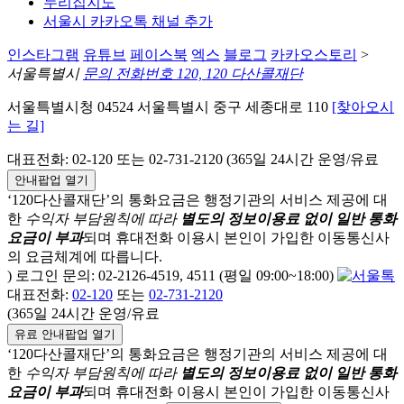
누리집지도
서울시 카카오톡 채널 추가
인스타그램
유튜브
페이스북
엑스
블로그
카카오스토리
>
서울특별시
문의 전화번호 120, 120 다산콜재단
서울특별시청 04524 서울특별시 중구 세종대로 110
[찾아오시
는 길]
대표전화: 02-120 또는 02-731-2120 (365일 24시간 운영/유료
안내팝업 열기
‘120다산콜재단’의 통화요금은 행정기관의 서비스 제공에 대
한
수익자 부담원칙에 따라
별도의 정보이용료 없이 일반 통화
요금이 부과
되며
휴대전화 이용시 본인이 가입한 이동통신사
의 요금체계에 따릅니다.
) 로그인 문의: 02-2126-4519, 4511 (평일 09:00~18:00)
대표전화:
02-120
또는
02-731-2120
(365일 24시간 운영/유료
유료 안내팝업 열기
‘120다산콜재단’의 통화요금은 행정기관의 서비스 제공에 대
한
수익자 부담원칙에 따라
별도의 정보이용료 없이 일반 통화
요금이 부과
되며
휴대전화 이용시 본인이 가입한 이동통신사