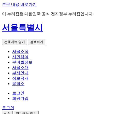
본문 내용 바로가기
이 누리집은 대한민국 공식 전자정부 누리집입니다.
서울특별시
전체메뉴 열기
검색하기
서울소식
시민참여
분야별정보
서울소개
부서안내
정보공개
응답소
로그인
회원가입
로그인
설정
전체메뉴 닫기