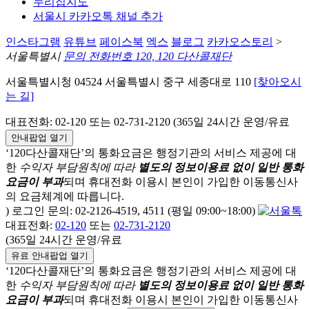
누리집지도
서울시 카카오톡 채널 추가
인스타그램
유튜브
페이스북
엑스
블로그
카카오스토리
>
서울특별시
문의 전화번호 120, 120 다산콜재단
서울특별시청 04524 서울특별시 중구 세종대로 110
[찾아오시
는 길]
대표전화: 02-120 또는 02-731-2120 (365일 24시간 운영/유료
안내팝업 열기
‘120다산콜재단’의 통화요금은 행정기관의 서비스 제공에 대
한
수익자 부담원칙에 따라
별도의 정보이용료 없이 일반 통화
요금이 부과
되며
휴대전화 이용시 본인이 가입한 이동통신사
의 요금체계에 따릅니다.
) 로그인 문의: 02-2126-4519, 4511 (평일 09:00~18:00)
대표전화:
02-120
또는
02-731-2120
(365일 24시간 운영/유료
유료 안내팝업 열기
‘120다산콜재단’의 통화요금은 행정기관의 서비스 제공에 대
한
수익자 부담원칙에 따라
별도의 정보이용료 없이 일반 통화
요금이 부과
되며
휴대전화 이용시 본인이 가입한 이동통신사