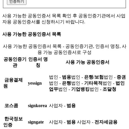
인증하기
사용 가능한 공동인증서 목록 확인 후 공동인증기관에서 사업
자용 공동인증서를 신청하시기 바랍니다.
사용 가능한 공동인증서 목록
사용 가능한 공동인증서 목록 - 공동인증기관, 인증서 명칭, 사
용 가능 공동인증서로 구성
공동인증기
인증서 명
사용 가능 공동인증서
관
칭
법인 -
범용
법인 -
은행/보험
법인 -
증권
금융결제
yessign
법인 -
은행
법인 -
기타목적
법인 -
법인
원
업무
법인 -
기업뱅킹
법인 -
조달청
코스콤
signkorea
사업자 -
범용
한국정보
signgate
사업자 -
범용
사업자 -
전자세금용
인증