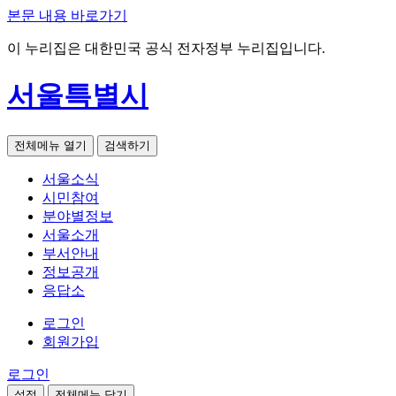
본문 내용 바로가기
이 누리집은 대한민국 공식 전자정부 누리집입니다.
서울특별시
전체메뉴 열기
검색하기
서울소식
시민참여
분야별정보
서울소개
부서안내
정보공개
응답소
로그인
회원가입
로그인
설정
전체메뉴 닫기