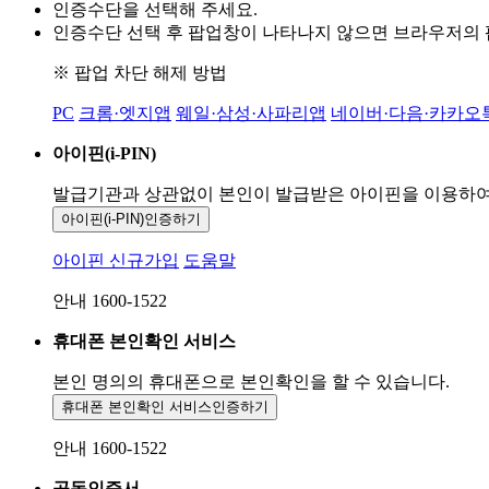
인증수단을 선택해 주세요.
인증수단 선택 후 팝업창이 나타나지 않으면 브라우저의
※ 팝업 차단 해제 방법
PC
크롬·엣지앱
웨일·삼성·사파리앱
네이버·다음·카카오
아이핀(i-PIN)
발급기관과 상관없이 본인이 발급받은
아이핀을 이용하
아이핀(i-PIN)
인증하기
아이핀 신규가입
도움말
안내 1600-1522
휴대폰 본인확인 서비스
본인 명의의 휴대폰으로
본인확인을 할 수 있습니다.
휴대폰 본인확인 서비스
인증하기
안내 1600-1522
공동인증서