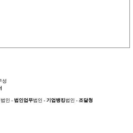
구성
서
적
법인 -
법인업무
법인 -
기업뱅킹
법인 -
조달청