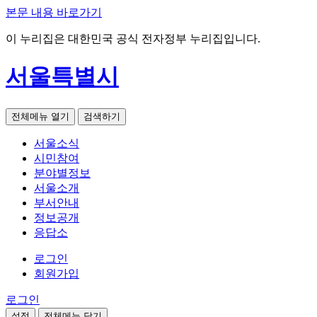
본문 내용 바로가기
이 누리집은 대한민국 공식 전자정부 누리집입니다.
서울특별시
전체메뉴 열기
검색하기
서울소식
시민참여
분야별정보
서울소개
부서안내
정보공개
응답소
로그인
회원가입
로그인
설정
전체메뉴 닫기