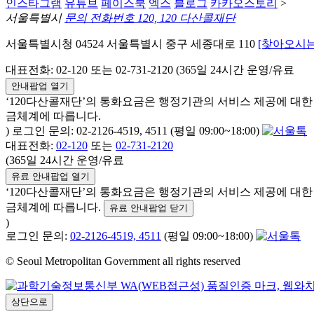
인스타그램
유튜브
페이스북
엑스
블로그
카카오스토리
>
서울특별시
문의 전화번호 120, 120 다산콜재단
서울특별시청 04524 서울특별시 중구 세종대로 110
[찾아오시는
대표전화: 02-120 또는 02-731-2120 (365일 24시간 운영/유료
안내팝업 열기
‘120다산콜재단’의 통화요금은 행정기관의 서비스 제공에 대
금체계에 따릅니다.
) 로그인 문의: 02-2126-4519, 4511 (평일 09:00~18:00)
대표전화:
02-120
또는
02-731-2120
(365일 24시간 운영/유료
유료 안내팝업 열기
‘120다산콜재단’의 통화요금은 행정기관의 서비스 제공에 대
금체계에 따릅니다.
유료 안내팝업 닫기
)
로그인 문의:
02-2126-4519, 4511
(평일 09:00~18:00)
© Seoul Metropolitan Government all rights reserved
상단으로